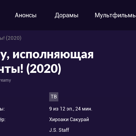
Анонсы
Дорамы
Мультфильм
! (2020)
у, исполняющая
чты! (2020)
reamy
ТВ
ы:
9 из 12 эп., 24 мин.
ёр:
Хироаки Сакурай
J.S. Staff