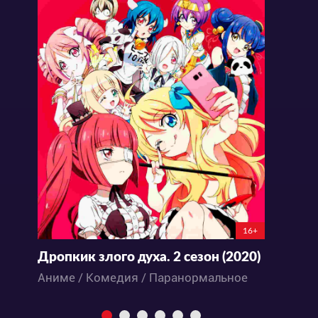
16+
Дропкик злого духа. 2 сезон (2020)
П
Аниме / Комедия / Паранормальное
А