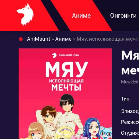
Аниме
Онгоинги
AniMaunt
»
Аниме
» Мяу, исполняющая мечты
Мя
ме
Mewkled
Тип:
Эпизод
Режисс
Студия: