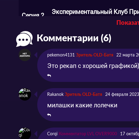
Экспериментальный Клуб При
Серия 2
Синхронизатору Снов
Показат
Серия 3
Давайте Взглянем на Сны Се
Комментарии (6)
pekemon4131
Зритель OLD-Батя
22 марта 2
Серия 4
Эпизод 4
Это рекап с хорошей графикой
Серия 5
Эпизод 5
Rakanok
Зритель OLD-Батя
24 февраля 2023
Серия 6
Эпизод 6
милашки какие лолечки
Серия 7
Эпизод 7
Corqi
Комментатор LVL OVER9000
17 октяб