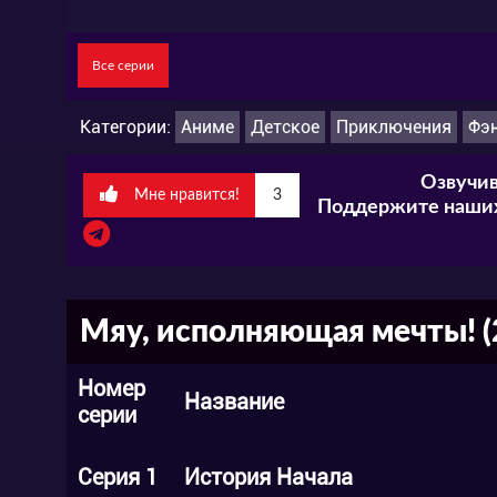
Все серии
Категории:
Аниме
Детское
Приключения
Фэ
Озвучив
Мне нравится!
3
Поддержите наших
Мяу, исполняющая мечты! (2
Номер
Название
серии
Серия 1
История Начала