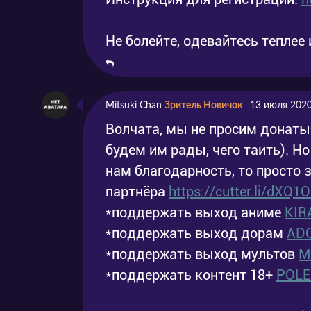
Не болейте, одевайтесь теплее и
Mitsuki Chan
Зритель Новичок
13 июля 2020
Волчата, мы не просим донаты
будем им рады, чего таить). Н
нам благодарность, то просто 
партнёра
https://cutter.li/dXQ1
*поддержать выход аниме
KIR
*поддержать выход дорам
AD
*поддержать выход мультов
M
*поддержать контент 18+
POL