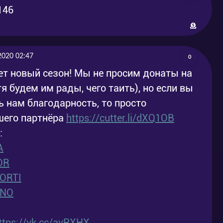
2020-06-21
06-22
2020-
2020-06-28
06-29
2020 02:47
0
2020-
2020-07-05
ет новый сезон! Мы не просим донаты на
07-06
я будем им рады, чего таить), но если вы
2020-
 нам благодарность, то просто
2020-07-12
07-13
ашего партнёра
https://cutter.li/dXQ1OB
:
2020-
2020-07-19
07-20
A
OR
ORTI
ENO
ttps://vk.cc/avPXHX