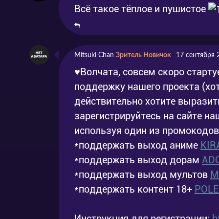
Серия 8
Эпизод 8
Всё такое тёплое и пушистое
Серия 9
Эпизод 9
Mitsuki Chan
Зритель Новичок
17 сентября 
Серия
Эпизод 10
♥Волчата, совсем скоро старту
10
поддержку нашего проекта (хот
Серия
действительно хотите выразить
Эпизод 11
11
зарегистрируйтесь на сайте н
используя один из промокодов
Серия
Эпизод 12
12
*поддержать выход аниме
KIR
*поддержать выход дорам
AD
*поддержать выход мультов
M
*поддержать контент 18+
POL
Инструкция для регистрации:
h