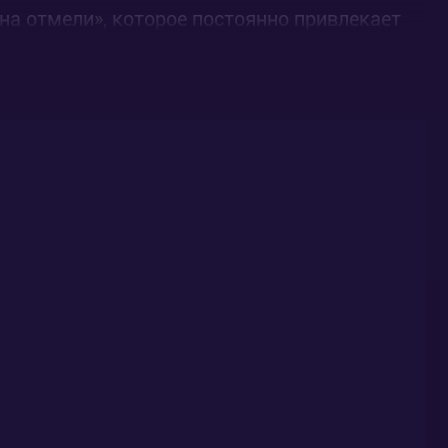
на отмели», которое постоянно привлекает
ет Марни, живущую в этом прекрасном доме.
но однажды Марни исчезает, а в дом
и. И тогда Анна начинает узнавать о своей