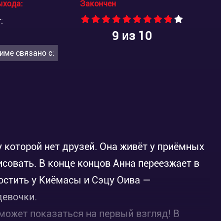
ыхода:
Закончен
:
9
из 10
име связано с:
 которой нет друзей. Она живёт у приёмных
исовать. В конце концов Анна переезжает в
остить у Киёмасы и Сэцу Оива —
девочки.
 может показаться на первый взгляд! В