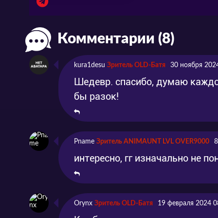
Комментарии (8)
kura1desu
Зритель OLD-Батя
30 ноября 202
Шедевр. спасибо, думаю кажд
бы разок!
Pname
Зритель ANIMAUNT LVL OVER9000
8
интересно, гг изначально не по
Orynx
Зритель OLD-Батя
19 февраля 2024 0