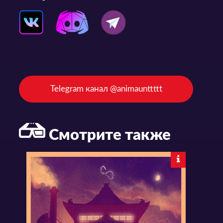
Telegram канал @animaunttttt
Смотрите также