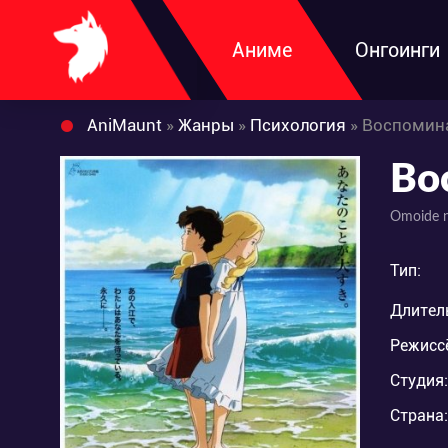
Аниме
Онгоинги
AniMaunt
»
Жанры
»
Психология
» Воспомин
Во
Omoide n
Тип:
Длител
Режисс
Студия:
Страна: