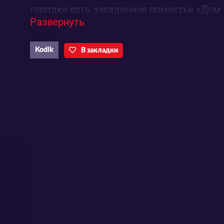
городке есть загадочное поместье «Дом 
Развернуть
внимание Анны. Вскоре героиня встреча
Девочки быстро становятся подругами, 
Kodik
В закладки
въезжают новые владельцы — семья Саяк
подруге кое-что новое и странное.