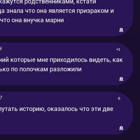
окажутся родственниками, кстати
ца знала что она является призраком и
что она внучка марни
9
+1
ний которые мне приходилось видеть, как
лько по полочкам разложили
7
0
путать историю, оказалось что эти две