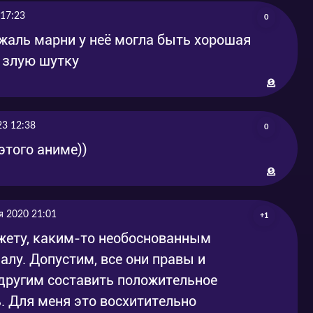
 17:23
0
 жаль марни у неё могла быть хорошая
й злую шутку
23 12:38
0
этого аниме))
я 2020 21:01
+1
южету, каким-то необоснованным
лу. Допустим, все они правы и
другим составить положительное
. Для меня это восхитительно