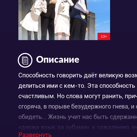
13+
Описание
Способность говорить даёт великую воз
делиться ими с кем-то. Эта способност
счастливым. Но слова могут ранить, пр
сгоряча, в порыве безудержного гнева, и
обидеть... Жизнь учит нас быть сдержа
«держи язык за зубами», к сожалению, в
Развернуть