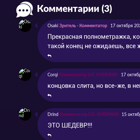
Комментарии (3)
Osaki
Зритель - Комментатор
17 октября 20
Прекрасная полнометражка, ко
такой конец не ожидаешь, все 
Corqi
Комментатор LVL OVER9000
17 октяб
концовка слита, но все-же, в н
Drind
Комментатор LVL OVER9000
15 октяб
ЭТО ШЕДЕВР!!!