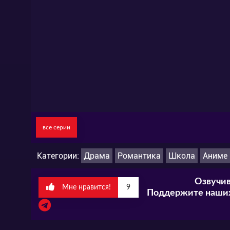
все серии
Категории:
Драма
Романтика
Школа
Аниме
Озвучив
Мне нравится!
9
Поддержите наших