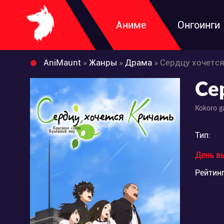
Аниме
Онгоинги
AniMaunt
»
Жанры
»
Драма
» Сердцу хочется
Се
Kokoro g
Тип:
День в
Рейтинг