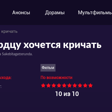
Анонсы
Дорамы
Мультфильм
 кричать
рдцу хочется кричать
a Sakebitagatterunda.
Фильм
ыхода:
По возможности
:
10
из 10