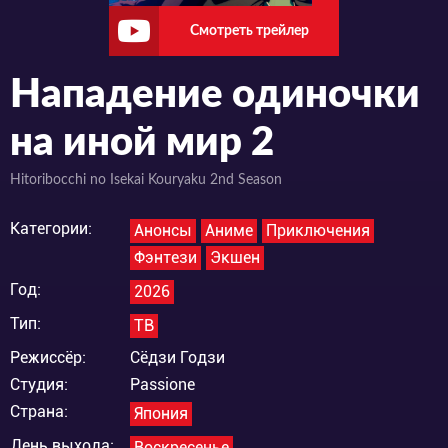
Смотреть трейлер
Нападение одиночки
на иной мир 2
Hitoribocchi no Isekai Kouryaku 2nd Season
Категории:
Анонсы
Аниме
Приключения
Фэнтези
Экшен
Год:
2026
Тип:
ТВ
Режиссёр:
Сёдзи Годзи
Студия:
Passione
Страна:
Япония
День выхода:
Воскресенье