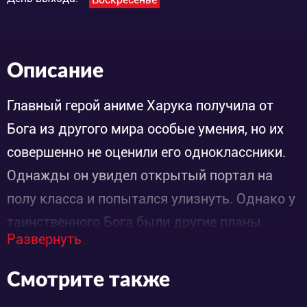
Описание
Главный герой аниме Харука получила от
Бога из другого мира особые умения, но их
совершенно не оценили его одноклассники.
Однажды он увидел открытый портал на
полу класса и попытался улизнуть. Однако у
таинственного Бога были другие планы.
Развернуть
Небожитель решил сделать из обычных
школьников настоящих супергероев, но те
Смотрите также
отказались принимать его подарки. Тогда