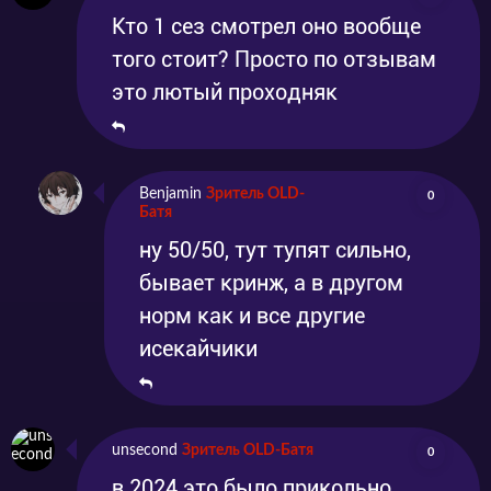
Кто 1 сез смотрел оно вообще
того стоит? Просто по отзывам
это лютый проходняк
Benjamin
Зритель OLD-
0
Батя
ну 50/50, тут тупят сильно,
бывает кринж, а в другом
норм как и все другие
исекайчики
unsecond
Зритель OLD-Батя
0
в 2024 это было прикольно