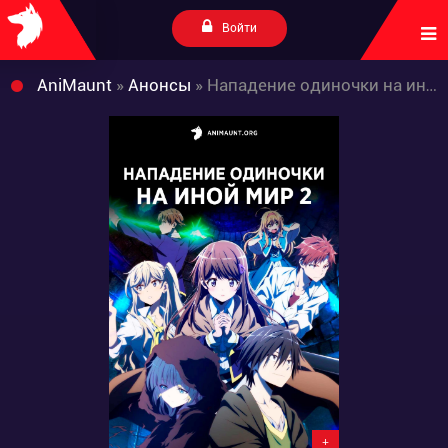
Войти
AniMaunt
»
Анонсы
» Нападение одиночки на иной мир 2
+