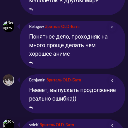
малолеток в другом мире
тихий и замкнутый Харука становится
сильнее и смелее.
Belugew
Зритель OLD-Батя
0
Понятное дело, проходняк на
много проще делать чем
хорошее аниме
Benjamin
Зритель OLD-Батя
0
Неееет, выпускать продолжение
реально ошибка))
soleK
Зритель OLD-Батя
0