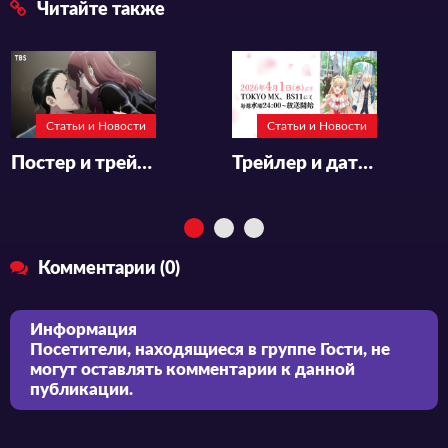
Читайте также
Статьи и Новости
Статьи и Новости
Постер и трейлер «Super no Ura de Yani Suu Futari»
Трейлер и дата премьеры «Nigashita Sakana wa Ookikatta ga Tsuriageta Sakana ga Ookisugita Ken»
Комментарии (0)
Информация
Посетители, находящиеся в группе
Гости
, не
могут оставлять комментарии к данной
публикации.