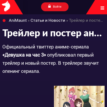
Войти
AniMaunt
»
Статьи и Новости
» Трейлер и постер аниме-сериала «Kanojo, Okarishimasu 3rd Season»
Трейлер и постер аниме-сериала «Kanojo, Okarishimasu 3rd Season»
Официальный твиттер аниме-сериала
«Девушка на час 3»
опубликовал первый
трейлер и новый постер. В трейлере звучит
опенинг сериала.