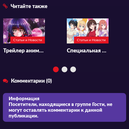
Читайте также
Статьи и Новости
Статьи и Новости
Трейлер аниме «Dark Gathering» (Тёмное собрание)
Специальная иллюстрация и дата премьеры аниме-сериала «Kanojo, Okarishimasu 3rd Season»
Комментарии (0)
Информация
Посетители, находящиеся в группе
Гости
, не
могут оставлять комментарии к данной
публикации.