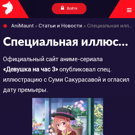
Войти
AniMaunt
»
Статьи и Новости
» Специальная иллюстрация и дата премьеры аниме-сериала «Kanojo, Okarishimasu 3rd Season»
Специальная иллюстрация и дата премьеры аниме-сериала «Kanojo, Okarishimasu 3rd Season»
Официальный сайт аниме-сериала
«Девушка на час 3»
опубликовал спец.
иллюстрацию с Суми Сакурасавой и огласил
дату премьеры.