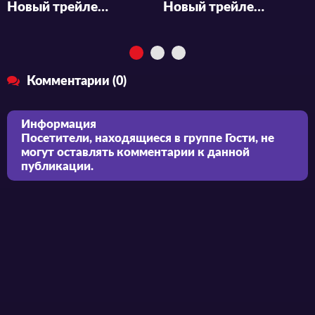
Новый трейлер аниме «Eiyuu Kyoushitsu»
Новый трейлер аниме «Lv1 Maou to One Room Yuusha»
Комментарии (0)
Информация
Посетители, находящиеся в группе
Гости
, не
могут оставлять комментарии к данной
публикации.