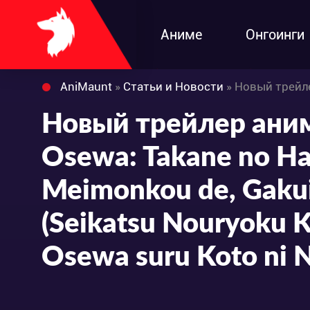
Аниме
Онгоинги
AniMaunt
»
Статьи и Новости
» Новый трейлер аниме-сериала «Saijo no O
Новый трейлер аним
Osewa: Takane no Ha
Meimonkou de, Gakui
(Seikatsu Nouryoku 
Osewa suru Koto ni 