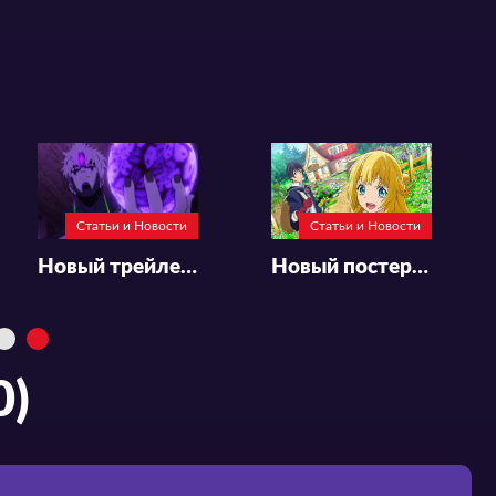
Статьи и Новости
Постер, трейлер и дата премьеры аниме-сериала «Replica datte, Koi wo Suru»
Статьи и Новости
Статьи и Новости
Новый трейлер продолжения аниме «Dandadan»
Новый постер аниме-сериала «Shin no Nakama ja Nai to Yuusha no Party wo Oidasareta node, Henkyou de Slow Life suru Koto ni Shimashita 2nd»
0)