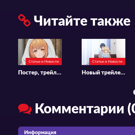
Читайте также
Статьи и Новости
Статьи и Новости
Постер, трейлер и месяц премьеры аниме-сериала «Saijo no Osewa: Takane no Hanadarake na Meimonkou de, Gakuin Ichi no Ojousama (Seikatsu Nouryoku Kaimu) wo Kagenagara Osewa suru Koto ni Narimashita»
Новый трейлер и постер 2-го сезона аниме «Otonari no Tenshi-sama ni Itsunomanika Dame Ningen ni Sareteita Ken»
Комментарии (
Информация