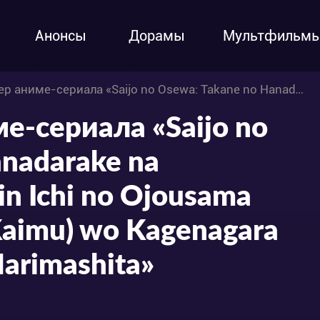
Анонсы
Дорамы
Мультфильм
sewa: Takane no Hanadarake na Meimonkou de, Gakuin Ichi no Ojousama (Seikatsu Nouryoku Kaimu) wo Kagenagara Osewa suru Koto ni Narimashita»
е-сериала «Saijo no
nadarake na
n Ichi no Ojousama
Kaimu) wo Kagenagara
Narimashita»