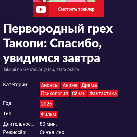
Смотреть трейлер
Первородный грех
Такопи: Спасибо,
увидимся завтра
Takopii no Genzai: Arigatou, Mata Ashita
Категории:
Анонсы
Аниме
Драма
Психология
Сёнэн
Фантастика
Год:
2026
Тип:
Фильм
Длительность:
80 мин.
Режиссёр:
Синъя Ино