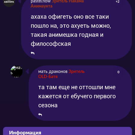
pastel.flow
Зритель Накама
+2
Анимаунта
ахаха офигеть оно все таки
пошло на, это ахуеть можно,
такая анимешка годная и
философская
мать драконов
Зритель
0
OLD-Батя
та там еще не оттошли мне
кажется от ебучего первого
сезона
Информация