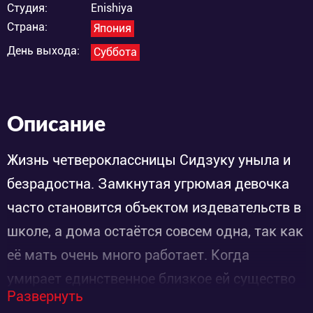
Студия:
Enishiya
Страна:
Япония
День выхода:
Суббота
Описание
Жизнь четвероклассницы Сидзуку уныла и
безрадостна. Замкнутая угрюмая девочка
часто становится объектом издевательств в
школе, а дома остаётся совсем одна, так как
её мать очень много работает. Когда
умирает единственное близкое ей существо
Развернуть
– щенок Чаппи, Сидзуку от отчаянья