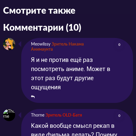
совершает попытку самоубийства. Именно в
Смотрите также
это момент на Землю прилетает
инопланетянин Такопи, чья миссия – сделать
Комментарии (10)
людей счастливыми. Милое
Meowlissy
Зритель Накама
0
антропоморфное существо делает всё
Анимаунта
возможное, чтобы вызвать улыбку у своей
Я и не против ещё раз
подопечной, но все его попытки пока терпят
посмотреть аниме. Может в
крах.
этот раз будут другие
ощущения
Thorne
Зритель OLD-Батя
0
Какой вообще смысл рекап в
виде фильма делать? Почему