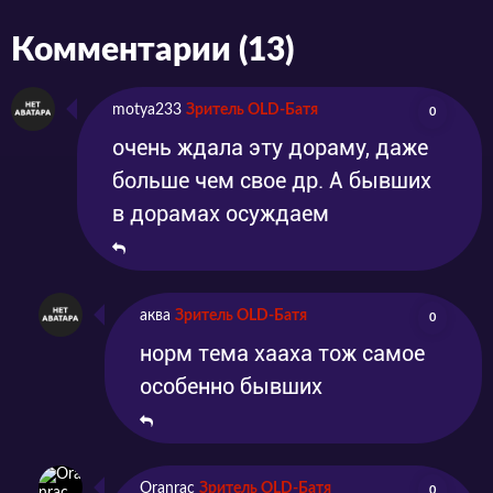
Комментарии (13)
motya233
Зритель OLD-Батя
0
очень ждала эту дораму, даже
больше чем свое др. А бывших
в дорамах осуждаем
аква
Зритель OLD-Батя
0
норм тема хааха тож самое
особенно бывших
Oranrac
Зритель OLD-Батя
0