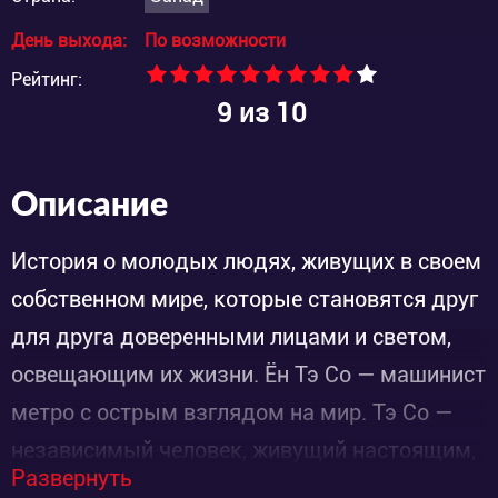
День выхода:
По возможности
Рейтинг:
9
из 10
Описание
История о молодых людях, живущих в своем
собственном мире, которые становятся друг
для друга доверенными лицами и светом,
освещающим их жизни. Ён Тэ Со — машинист
метро с острым взглядом на мир. Тэ Со —
независимый человек, живущий настоящим,
Развернуть
сосредотачивающийся на «сегодняшнем