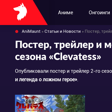
Аниме
Онгоинги
AniMaunt
»
Статьи и Новости
» Постер, трей
Постер, трейлер и 
сезона «Clevatess»
Опубликовали постер и трейлер 2-го сез
и легенда о ложном герое»
.