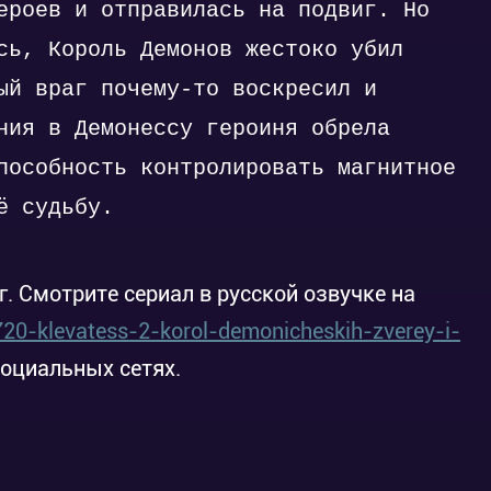
ероев и отправилась на подвиг. Но
Статьи и Новости
сь, Король Демонов жестоко убил
Постер, трейлер и месяц премьеры финальной 4-й части «Bleach: Sennen Kessen-hen»
ый враг почему-то воскресил и
ния в Демонессу героиня обрела
пособность контролировать магнитное
ё судьбу.
г. Смотрите сериал в русской озвучке на
20-klevatess-2-korol-demonicheskih-zverey-i-
социальных сетях.