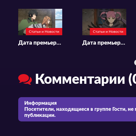
Статьи и Новости
Статьи и Новости
Дата премьеры и новый трейлер 4-го сезона аниме «Tate no Yuusha no Nariagari»
Дата премьеры и новый трейлер аниме «Clevatess: Majuu no Ou to Akago to Shikabane no Yuusha»
Комментарии (
Информация
Посетители, находящиеся в группе
Гости
, не
публикации.