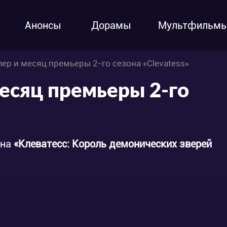
Анонсы
Дорамы
Мультфильм
лер и месяц премьеры 2-го сезона «Clevatess»
месяц премьеры 2-го
она
«Клеватесс: Король демонических зверей