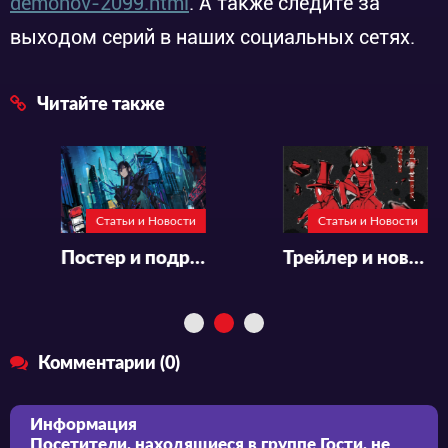
demonov-2099.html
. А также следите за
выходом серий в наших социальных сетях.
Читайте также
Статьи и Новости
Статьи и Новости
Постер и подробности аниме «Maou 2099»
Трейлер и новый постер аниме «Akuma-kun (ONA)»
Комментарии (0)
Информация
Посетители, находящиеся в группе
Гости
, не