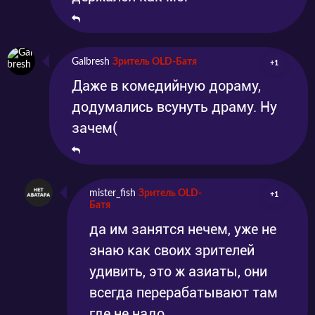
Galbresh
Зритель OLD-Батя
+1
Даже в комедийную дораму,
додумались всунуть драму. Ну
зачем(
mister_fish
Зритель OLD-
+1
Батя
да им занятся нечем, уже не
знаю как своих зрителей
удивить, это ж азиаты, они
всегда перерабатывают там
где не надо