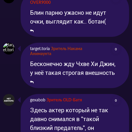
OVER9000
Блин парню ужасно не идут
очки, выглядит как.. ботан(
target.toria
Зритель Накама
0
Анимаунта
Бесконечно жду Чхве Хи Джин,
у неё такая строгая внешность
gexabob
Зритель OLD-Батя
0
Здесь актер который не так
давно снимался в "такой
близкий предатель", он