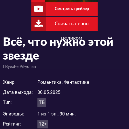
Смотреть трейлер
Скачать сезон
целиком
Всё, что нужно этой
звезде
I Byeol-e Pil-yohan
Жанр:
Романтика, Фантастика
Дата выхода:
30.05.2025
Тип:
ТВ
Эпизоды:
1 из 1 эп., 90 мин.
Рейтинг:
12+