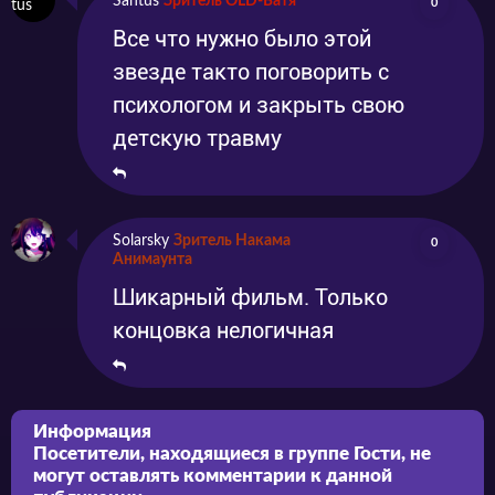
Santus
Зритель OLD-Батя
0
Все что нужно было этой
звезде такто поговорить с
психологом и закрыть свою
детскую травму
Solarsky
Зритель Накама
0
Анимаунта
Шикарный фильм. Только
концовка нелогичная
Информация
Посетители, находящиеся в группе
Гости
, не
могут оставлять комментарии к данной