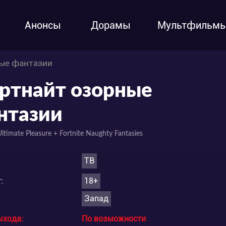
Анонсы
Дорамы
Мультфильм
ные фантазии
ртнайт озорные
нтазии
Ultimate Pleasure + Fortnite Naughty Fantasies
ТВ
:
18+
Запад
ыхода:
По возможности