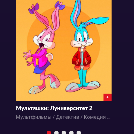
+
Мультяшки: Луниверситет 2
К
Мультфильмы / Детектив / Комедия / Музыка / Приключения / Фантастика
М