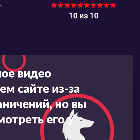
:
10
из 10
ное видео
ем сайте из-за
ничений, но вы
мотреть его у