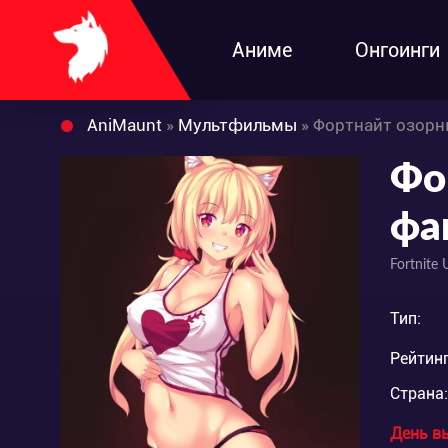
Аниме
Онгоинги
AniMaunt
»
Мультфильмы
» Фортнайт озор
Фо
фа
Fortnite 
Тип:
Рейтинг
Страна:
День в