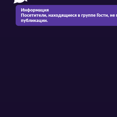
Информация
Посетители, находящиеся в группе
Гости
, не
публикации.