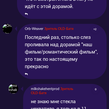
идёт с этой дорамой.
Orb-Weaver
Зритель OLD-Батя
+2
Последний раз, столько слез
проливала над дорамой "наш
фильм/романтический фильм",
это так по настоящему
прекрасно
milkshakehentprod
Зритель
0
OLD-Батя
не знаю мне стекла
нехватило, я только в 11