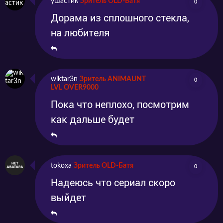
ушастик
Зритель OLD-Батя
0
Дорама из сплошного стекла,
на любителя
wiktar3n
Зритель ANIMAUNT
0
LVL OVER9000
Пока что неплохо, посмотрим
как дальше будет
tokoxa
Зритель OLD-Батя
0
Надеюсь что сериал скоро
выйдет