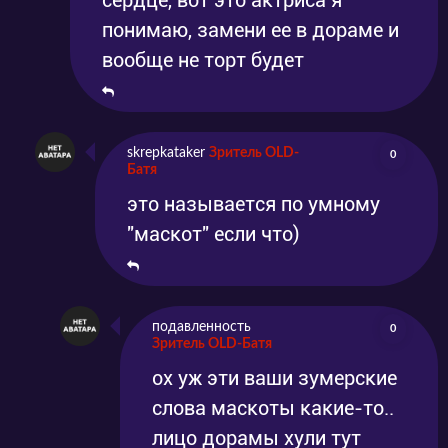
сердце, вот это актриса я
понимаю, замени ее в дораме и
вообще не торт будет
skrepkataker
Зритель OLD-
0
Батя
это называется по умному
"маскот" если что)
подавленность
0
Зритель OLD-Батя
ох уж эти ваши зумерские
слова маскоты какие-то..
лицо дорамы хули тут