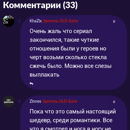
Комментарии (33)
KhaZix
Зритель OLD-Батя
0
Очень жаль что сериал
закончился, такие чуткие
отношения были у героев но
черт возьми сколько стекла
сжечь было. Можно все слезы
выплакать
Zinnes
Зритель OLD-Батя
0
Пока что это самый настоящий
шедевр, среди романтики. Все
что я смотрел и нога в ногу не