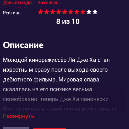
День выхода:
Закончен
Рейтинг:
8
из 10
Описание
Молодой кинорежиссёр Ли Дже Ха стал
известным сразу после выхода своего
дебютного фильма. Мировая слава
сказалась на его психике весьма
своеобразно: теперь Дже Ха панически
боится провала новой ленты и уже пять лет
Развернуть
ни над чем не работает. Взяв себя в руки,
парень всё-таки начинает создавать