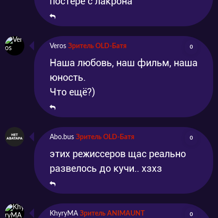
постере с лакрона
Veros
Зритель OLD-Батя
0
Наша любовь, наш фильм, наша
юность.
Что ещё?)
Abo.bus
Зритель OLD-Батя
0
этих режиссеров щас реально
развелось до кучи.. хзхз
KhyryMA
Зритель ANIMAUNT
0