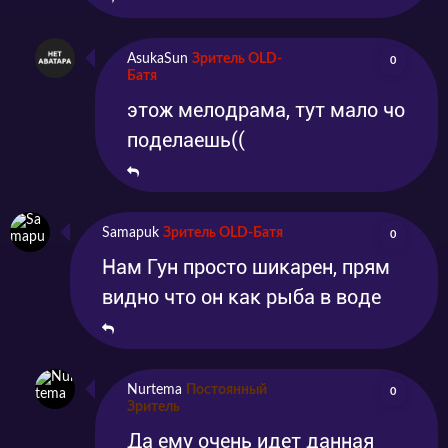
AsukaSun
Зритель OLD-
0
Батя
этож мелодрама, тут мало чо
поделаешь((
Samapuk
Зритель OLD-Батя
0
Нам Гун просто шикарен, прям
видно что он как рыба в воде
Nurtema
Постоянный
0
Зритель
Да ему очень идет данная