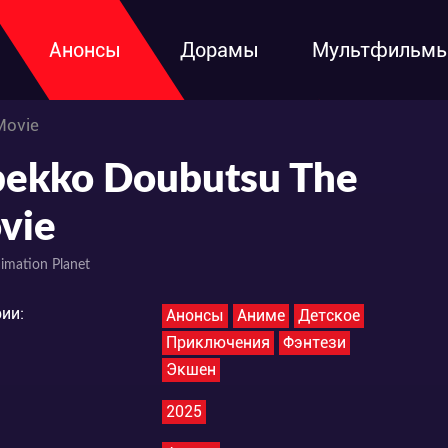
Анонсы
Дорамы
Мультфильм
Movie
bekko Doubutsu The
vie
imation Planet
ии:
Анонсы
Аниме
Детское
Приключения
Фэнтези
Экшен
2025