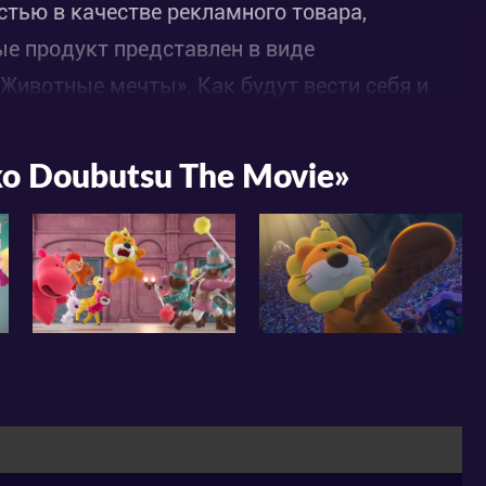
стью в качестве рекламного товара,
ые продукт представлен в виде
ивотные мечты». Как будут вести себя и
ые из печенья, отправляясь в
аши сердечные струны своими
o Doubutsu The Movie»