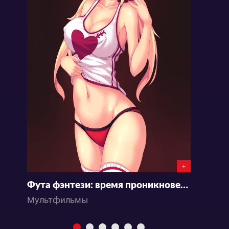
+
Фута фэнтези: время проникновений
Г
Мультфильмы
М