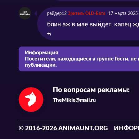
райдер12
Зритель OLD-Батя
17 марта 2025
блин аж в мае выйдет, капец ж
Информация
Посетители, находящиеся в группе
Гости
, не
публикации.
По вопросам рекламы:
TheMikle@mail.ru
© 2016-2026 ANIMAUNT.ORG
ИНФОР