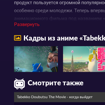
продукт пользуется огромной популярно
особенно среди молодежи. Теперь вперв
анимационного фильма под названием «Ж
Развернуть
как будут звучать эти персонажи-животн
захватывающее приключение и трогая в
Кадры из аниме «Tabekk
очаровательно богатыми личностями?
Смотрите также
Tabekko Doubutsu The Movie - когда выйдет