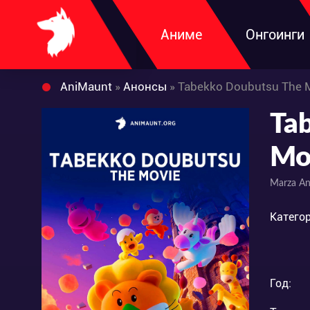
Аниме
Онгоинги
AniMaunt
»
Анонсы
» Tabekko Doubutsu The 
Ta
Mo
Marza An
Категор
Год: