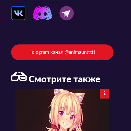
Telegram канал @animaunttttt
Смотрите также