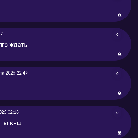
37
0
лго ждать
та 2025 22:49
0
?
025 02:18
0
 ты кнш