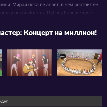
ини: Мираи пока не знает, в чём состоит её
рирождённый айдол, а Цубасу больше хочет
й. Хотите стать звёздами? Добро
астер: Концерт на миллион!
йдет