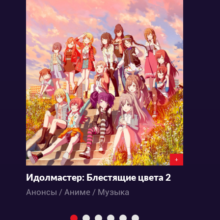
+
Идолмастер: Блестящие цвета 2
И
Анонсы / Аниме / Музыка
А