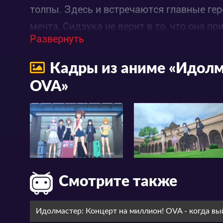
толпы. Здесь и встречаются главные геро
мечта, Сидзука не верит в то, что она п
Развернуть
роскошной жизни, чем ярких выступлени
пожаловать в трудовые будни!
Кадры из аниме «Идолм
OVA»
Смотрите также
Идолмастер: Концерт на миллион! OVA - когда вы