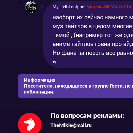
MyLifeitsLootpool
Зритель ANIMAUNT LV
наоборт их сейчас намного 
муз.тайтлов в целом многие 
темой , (например тот же од
аниме тайтлов говна про ай
Но фанаты поесть все равн
Информация
Посетители, находящиеся в группе
Гости
, не
публикации.
По вопросам рекламы:
TheMikle@mail.ru