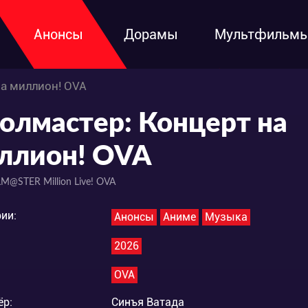
Анонсы
Дорамы
Мультфильм
а миллион! OVA
олмастер: Концерт на
ллион! OVA
M@STER Million Live! OVA
ии:
Анонсы
Аниме
Музыка
2026
OVA
ёр:
Синъя Ватада