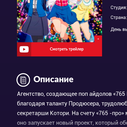
Студия:
Страна:
День в
+
Смотреть трейлер
Описание
Агентство, создающее поп айдолов «765
благодаря таланту Продюсера, трудол
секретарши Котори. На счету «765 -про»
оно запускает новый проект, который об