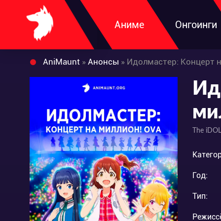
Аниме
Онгоинги
AniMaunt
»
Анонсы
» Идолмастер: Концерт н
Ид
ми
The iDOL
Категор
Год:
Тип:
Режисс