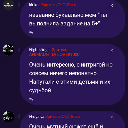
kirikos
Зритель OLD-Батя
0
название буквально мем "ты
выполнила задание на 5+"
Nightstinger
Зритель
0
ANIMAUNT LVL OVER9000
Очень интересно, с интригой но
совсем ничего непонятно.
Напутали с этими детьми и их
судьбой
Hiugaiya
Зритель OLD-Батя
0
Очень мутный сюжет ещё и