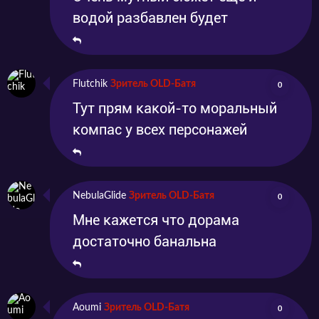
водой разбавлен будет
Flutchik
Зритель OLD-Батя
0
Тут прям какой-то моральный
компас у всех персонажей
NebulaGlide
Зритель OLD-Батя
0
Мне кажется что дорама
достаточно банальна
Aoumi
Зритель OLD-Батя
0