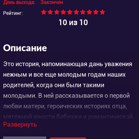
День выхода:
Закончен
Рейтинг:
10
из 10
Описание
Это история, напоминающая дань уважения
нежным и все еще молодым годам наших
родителей, когда они были такими
молодыми. В ней рассказывается о первой
любви матери, героических историях отца,
мятежной юности бабушки и романтической
Развернуть
эпохе дедушки.