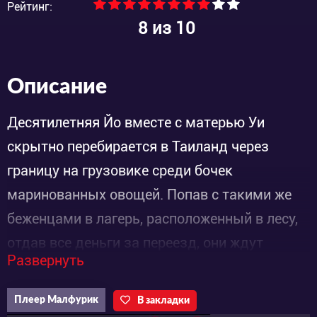
Рейтинг:
8
из 10
Описание
Десятилетняя Йо вместе с матерью Уи
скрытно перебирается в Таиланд через
границу на грузовике среди бочек
маринованных овощей. Попав с такими же
беженцами в лагерь, расположенный в лесу,
отдав все деньги за переезд, они ждут
Развернуть
обещанный переезд в город и работу.
Наконец матери и дочери предлагается
Плеер Малфурик
В закладки
поступить горничными к госпоже Бусс, где на