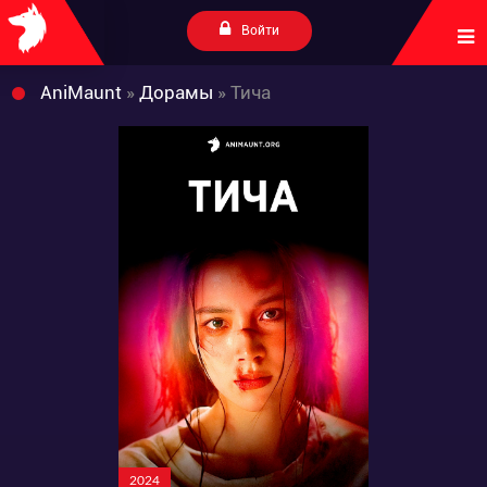
Войти
AniMaunt
»
Дорамы
» Тича
2024