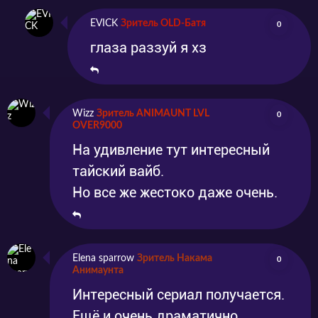
EVICK
Зритель OLD-Батя
0
глаза раззуй я хз
Wizz
Зритель ANIMAUNT LVL
0
OVER9000
На удивление тут интересный
тайский вайб.
Но все же жестоко даже очень.
Elena sparrow
Зритель Накама
0
Анимаунта
Интересный сериал получается.
Ещё и очень драматично