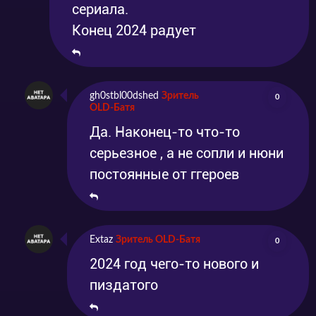
сериала.
Конец 2024 радует
gh0stbl00dshed
Зритель
0
OLD-Батя
Да. Наконец-то что-то
серьезное , а не сопли и нюни
постоянные от ггероев
Extaz
Зритель OLD-Батя
0
2024 год чего-то нового и
пиздатого