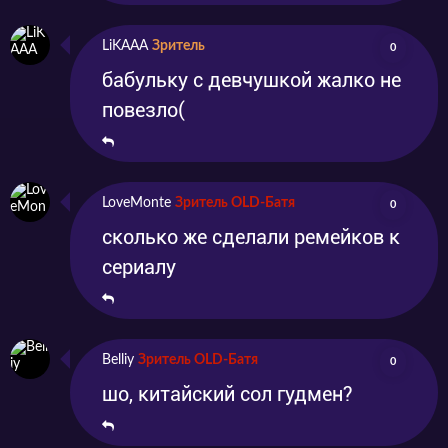
LiKAAA
Зритель
0
бабульку с девчушкой жалко не
повезло(
LoveMonte
Зритель OLD-Батя
0
сколько же сделали ремейков к
сериалу
Belliy
Зритель OLD-Батя
0
шо, китайский сол гудмен?