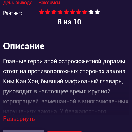
День выхода:
Закончен
Рейтинг:
8
из 10
Описание
Главные герои этой остросюжетной дорамы
стоят на противоположных сторонах закона.
Ким Кан Хон, бывший мафиозный главарь,
руководит в настоящее время крупной
корпорацией, замешанной в многочисленных
нарушениях закона. У безжалостного
Развернуть
криминального авторитета есть только одно
слабое место: жестокий бандит нежно любит