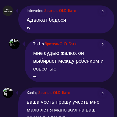
Intervetno
Зритель OLD-Батя
0
Адвокат бедося
Tak1to
Зритель OLD-Батя
0
мне судью жалко, он
выбирает между ребенком и
совестью
Xaniliq
Зритель OLD-Батя
0
ваша честь прошу учесть мне
мало лет я мало жил на ваш