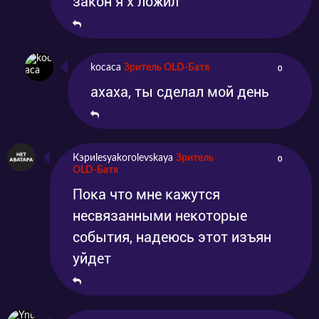
закон я х ложил
kocaca
Зритель OLD-Батя
0
ахаха, ты сделал мой день
Кэриlesyakorolevskaya
Зритель
0
OLD-Батя
Пока что мне кажутся
несвязанными некоторые
события, надеюсь этот изъян
уйдет