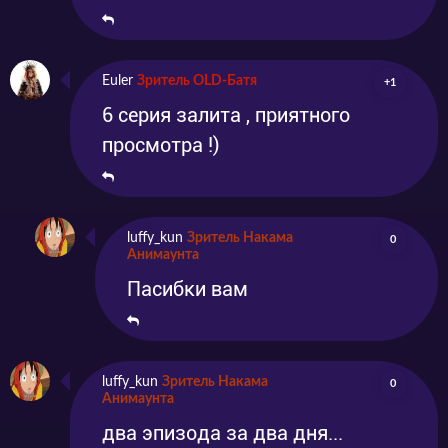
Euler
Зритель OLD-Батя
+1
6 серия залита , приятного
просмотра !)
luffy_kun
Зритель Накама
0
Анимаунта
Пасибки вам
luffy_kun
Зритель Накама
0
Анимаунта
два эпизода за два дня...