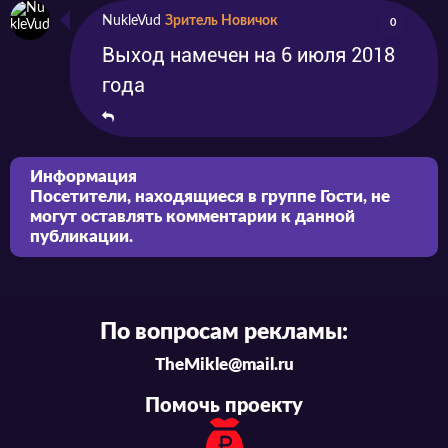
NukleVud
Зритель Новичок
0
Выход намечен на 6 июля 2018
года
Информация
Посетители, находящиеся в группе
Гости
, не
могут оставлять комментарии к данной
публикации.
По вопросам рекламы:
TheMikle@mail.ru
Помочь проекту