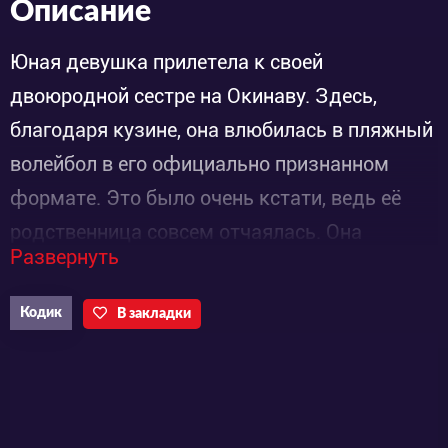
Описание
Юная девушка прилетела к своей
двоюродной сестре на Окинаву. Здесь,
благодаря кузине, она влюбилась в пляжный
волейбол в его официально признанном
формате. Это было очень кстати, ведь её
родственница совсем отчаялась. Она
Развернуть
страстно любит эту игру, но ей сложно
сформировать свою команду из-за
Кодик
В закладки
маленького роста. Постоянные неудачи едва
не заставили начинающую спортсменку
бросить это увлечение, но теперь всё
изменится.