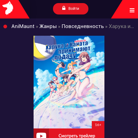
Войти
AniMaunt
»
Жанры
»
Повседневность
» Харука и Каната принимают подачу
16+
Смотреть трейлер