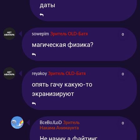
даты
sowepim
Зритель OLD-Батя
0
магическая физика?
reyakoy
Зритель OLD-Батя
0
опять гачу какую-то
экранизируют
BceBoJLoD
Зритель
0
Накама Анимаунта
Не начну а файтинг