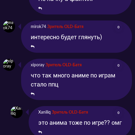
mirok74
Зритель OLD-Батя
0
интересно будет глянуть)
xiporay
Зритель OLD-Батя
0
что так много аниме по играм
стало ппц
Xaniliq
Зритель OLD-Батя
0
это анима тоже по игре?? омг