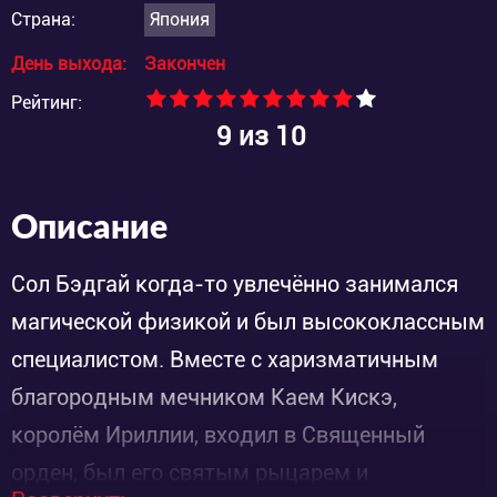
Страна:
Япония
День выхода:
Закончен
Рейтинг:
9
из 10
Описание
Сол Бэдгай когда-то увлечённо занимался
магической физикой и был высококлассным
специалистом. Вместе с харизматичным
благородным мечником Каем Кискэ,
королём Ириллии, входил в Священный
орден, был его святым рыцарем и