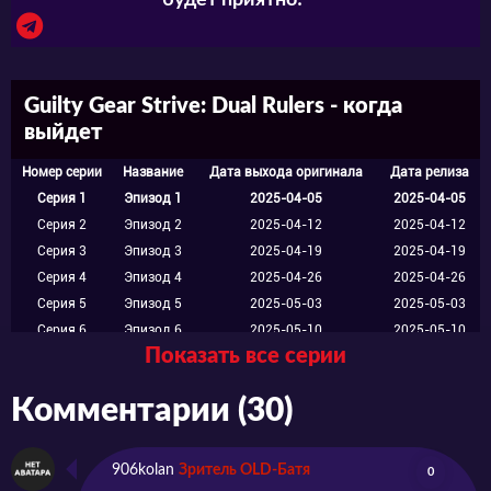
будет приятно! ^^
Guilty Gear Strive: Dual Rulers - когда
выйдет
Номер серии
Название
Дата выхода оригинала
Дата релиза
Серия 1
Эпизод 1
2025-04-05
2025-04-05
Серия 2
Эпизод 2
2025-04-12
2025-04-12
Серия 3
Эпизод 3
2025-04-19
2025-04-19
Серия 4
Эпизод 4
2025-04-26
2025-04-26
Серия 5
Эпизод 5
2025-05-03
2025-05-03
Серия 6
Эпизод 6
2025-05-10
2025-05-10
Показать все серии
Серия 7
Эпизод 7
2025-05-17
2025-05-17
Серия 8
Эпизод 8
2025-05-24
2025-05-24
Комментарии (30)
906kolan
Зритель OLD-Батя
0