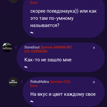
Батя
скорее псевдонаука)) или как
это там по-умному
называется?
StoneSoul
Зритель ANIMAUNT
0
LVL OVER9000
Как-то не зашло мне
PolinaMalina
Зритель OLD-
0
Батя
На вкус и цвет каждому свое