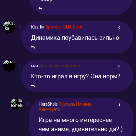
Kiss_ka
Зритель OLD-Батя
0
Динамика поубавилась сильно
ciza
Постоянный Зритель
0
Кто-то играл в игру? Она норм?
HereSheIs
Зритель Накама
-1
Анимаунта
Игра на много интереснее
чем аниме, удивительно да?:)