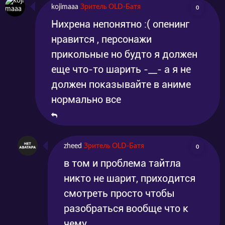
kojimaaa
Зритель OLD-Батя
0
Нихрена непонятно :( опенинг
нравится , персонажи
прикольные но будто я должен
еще что-то шарить -__- а я не
должен показывайте в аниме
нормально все
zheed
Зритель OLD-Батя
0
в том и проблема тайтла
никто не шарит, приходится
смотреть просто чтобы
разобраться вообще что к
чему