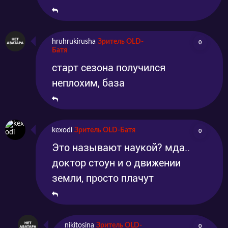
hruhrukirusha
Зритель OLD-
0
Батя
старт сезона получился
неплохим, база
kexodi
Зритель OLD-Батя
0
Это называют наукой? мда..
доктор стоун и о движении
земли, просто плачут
nikitosina
Зритель OLD-
0