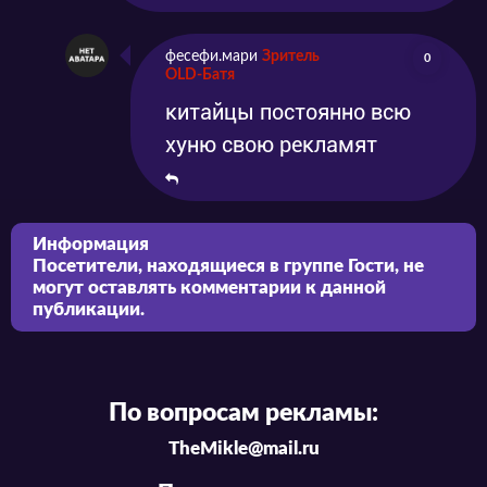
фесефи.мари
Зритель
0
OLD-Батя
китайцы постоянно всю
хуню свою рекламят
Информация
Посетители, находящиеся в группе
Гости
, не
могут оставлять комментарии к данной
публикации.
По вопросам рекламы:
TheMikle@mail.ru