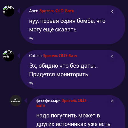
Anen
Зритель OLD-Батя
0
нуу, первая серия бомба, что
могу еще сказать
Cotech
Зритель OLD-Батя
0
Эх, обидно что без даты..
Придется мониторить
фесефи.мари
Зритель OLD-
0
Батя
надо погуглить может в
других источниках уже есть