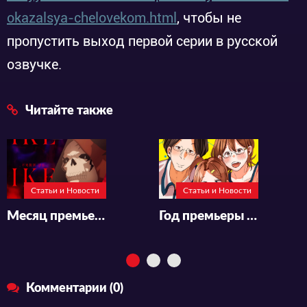
okazalsya-chelovekom.html
, чтобы не
пропустить выход первой серии в русской
озвучке.
Читайте также
Статьи и Новости
Статьи и Новости
Месяц премьеры и трейлер аниме «Maougun Saikyou no Majutsushi wa Ningen datta»
Год премьеры и персонал аниме «Tsuma, Shougakusei ni Naru»
Комментарии (0)