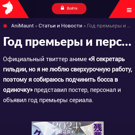
Войти
AniMaunt
»
Статьи и Новости
» Год премьеры и персонал аниме «Guild no Uketsukejou desu ga, Zangyou wa Iya nanode Boss wo Solo Toubatsu Shiyou to Omoimasu»
Год премьеры и персонал аниме «Guild no Uketsukejou desu ga, Zangyou wa Iya nanode Boss wo Solo Toubatsu Shiyou to Omoimasu»
Официальный твиттер аниме
«Я секретарь
гильдии, но я не люблю сверхурочную работу,
поэтому я собираюсь подчинить босса в
одиночку»
представил постер, персонал и
объявил год премьеры сериала.