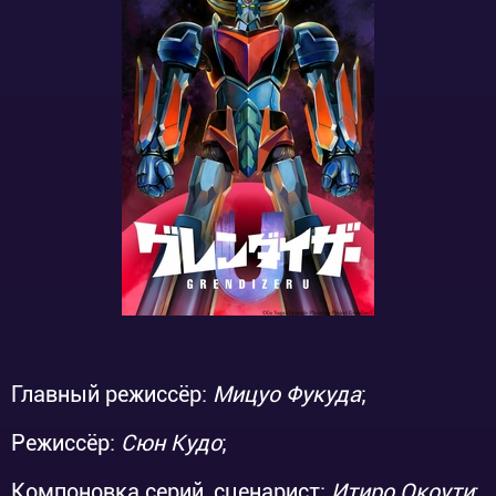
Главный режиссёр:
Мицуо Фукуда
;
Режиссёр:
Сюн Кудо
;
Компоновка серий, сценарист:
Итиро Окоути
;