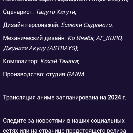
Сценарист:
Тацуто Хигути
;
Дизайн персонажей:
Ёсиюки Садамото
;
Механический дизайн:
Ко Инаба, AF_KURO,
Джунити Акуцу (ASTRAYS)
;
Композитор:
Кохэй Танака
;
Производство: студия
GAINA
.
Трансляция аниме запланирована на
2024 г
.
Следите за новостями в наших социальных
сетях или на странице предстоящего релиза