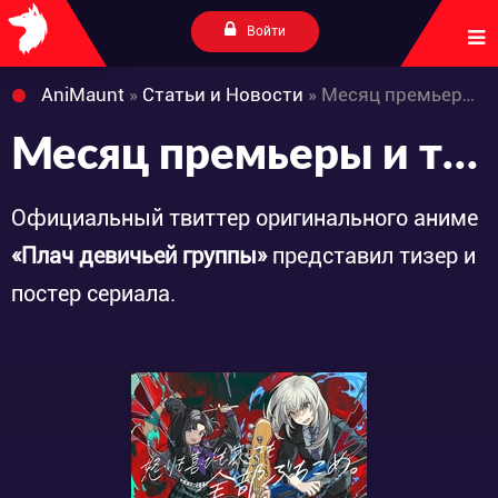
Войти
AniMaunt
»
Статьи и Новости
» Месяц премьеры и тизер оригинального аниме «Girls Band Cry»
Месяц премьеры и тизер оригинального аниме «Girls Band Cry»
Официальный твиттер оригинального аниме
«Плач девичьей группы»
представил тизер и
постер сериала.