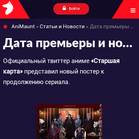
Войти
AniMaunt
»
Статьи и Новости
» Дата премьеры и новый постер продолжения аниме «High Card»
Дата премьеры и новый постер продолжения аниме «High Card»
Официальный твиттер аниме
«Старшая
карта»
представил новый постер к
продолжению сериала.