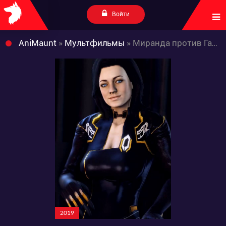
Войти
AniMaunt
»
Мультфильмы
» Миранда против Галактики
2019