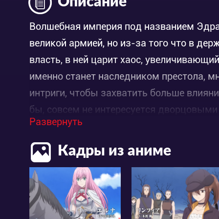
Описание
Волшебная империя под названием Эдра
великой армией, но из-за того что в де
власть, в ней царит хаос, увеличивающи
именно станет наследником престола, м
интриги, чтобы захватить больше влияни
бы, совсем не интересуется дворцовыми 
Развернуть
младшему братишке. Кажется, что Арнол
не так. Принц плетёт такую интригу, о 
Кадры из аниме