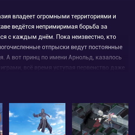
зия владеет огромными территориями и
ржаве ведётся непримиримая борьба за
йся с каждым днём. Пока неизвестно, кто
ногочисленные отпрыски ведут постоянные
я. А вот принц по имени Арнольд, казалось
играми, всё время уступая первенство даже
ьд всё время бездельничает, но это далеко
которой можно только догадываться…