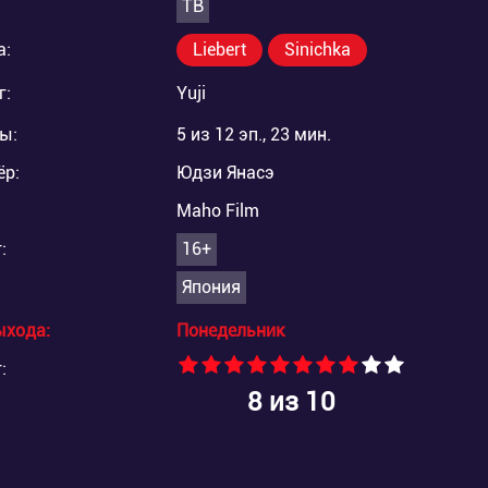
ТВ
а:
Liebert
Sinichka
г:
Yuji
ы:
5 из 12 эп., 23 мин.
ёр:
Юдзи Янасэ
Maho Film
:
16+
Япония
ыхода:
Понедельник
:
8
из 10