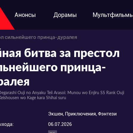
Анонсы
Дорамы
Мультфильм
тол сильнейшего принца-дуралея
йная битва за престол
льнейшего принца-
ралея
egarashi Ouji no Anyaku Teii Arasoi: Munou wo Enjiru SS Rank Ouji
Keishousen wo Kage kara Shihai suru
Экшен, Приключения, Фэнтези
ыхода:
06.07.2026