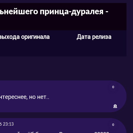
льнейшего принца-дуралея -
выхода оригинала
Дата релиза
0
тереснее, но нет..
6 23:13
0