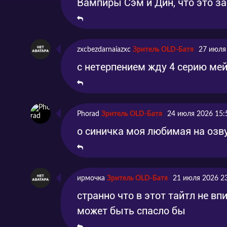
Вампиры Сэм и Дин, что это з
zxcbezdarnaiazxc
Зритель OLD-Батя
27 июля
с нетерпением жду 4 серию мей
Phorad
Зритель OLD-Батя
24 июля 2026 15:
о синичка моя любимая на озву
ирмочка
Зритель OLD-Батя
21 июля 2026 2
странно что в этот тайтл не в
может быть спасло бы