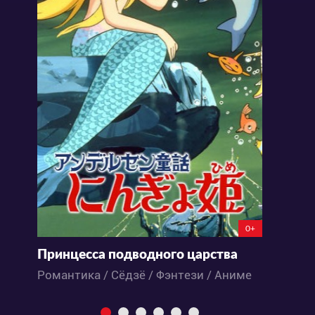
0+
Принцесса подводного царства
Н
Романтика / Сёдзё / Фэнтези / Аниме