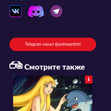
Telegram канал @animaunttttt
Смотрите также