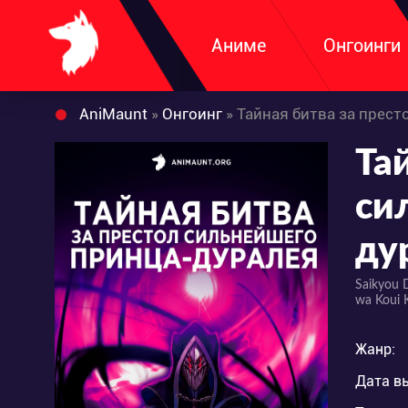
Аниме
Онгоинги
AniMaunt
»
Онгоинг
» Тайная битва за прес
Та
си
ду
Saikyou D
wa Koui 
Жанр:
Дата в