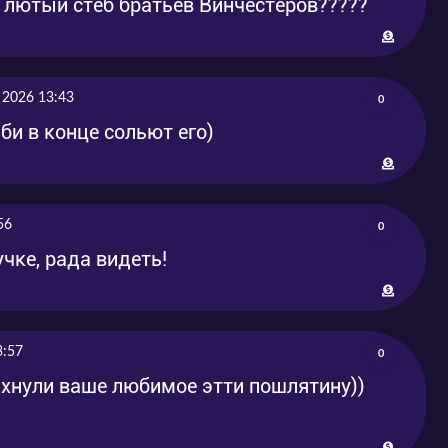
а лютый стёб братьев Винчестеров?????
 2026 13:43
0
би в конце сольют его)
56
0
чке, рада видеть!
3:57
0
пихнули ваше любимое этти пошлятину))