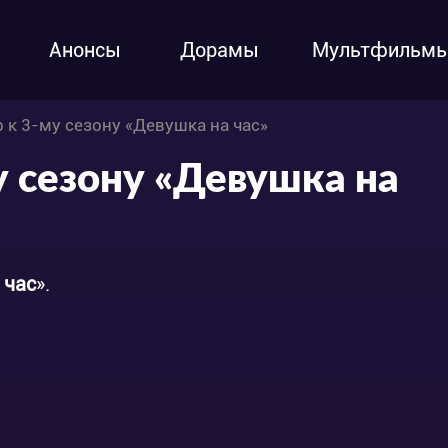
Анонсы
Дорамы
Мультфильм
 к 3-му сезону «Девушка на час»
у сезону «Девушка на
 час
».