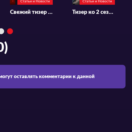
Статьи и Новости
Статьи и Новости
Свежий тизер 2-го сезона «Месть Масамуне»
Тизер ко 2 сезону «Arknights»
0)
 могут оставлять комментарии к данной