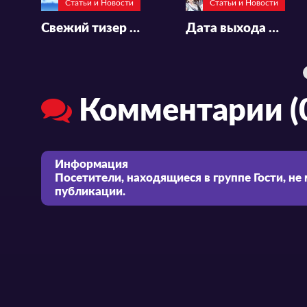
Статьи и Новости
Статьи и Новости
Свежий тизер к аниме «Ryza no Atelier: Tokoyami no Joou to Himitsu no Kakurega»
Дата выхода и новый тизер аниме «BanG Dream! It’s MyGo» (Ура мечте! Это мой ход)
Комментарии (
Информация
Посетители, находящиеся в группе
Гости
, не
публикации.