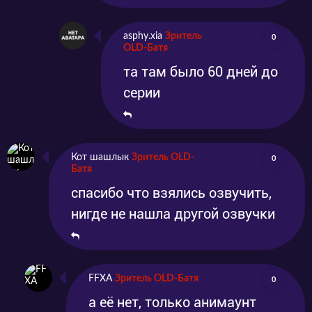
asphy.xia
Зритель
0
OLD-Батя
та там было 60 дней до
серии
Кот шашлык
Зритель OLD-
0
Батя
спасибо что взялись озвучить,
нигде не нашла другой озвучки
FFXA
Зритель OLD-Батя
0
а её нет, только анимаунт