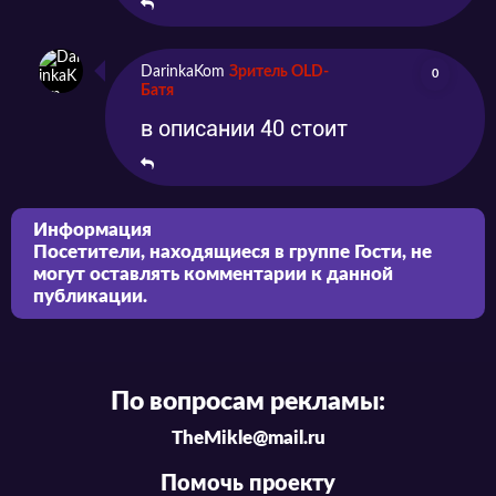
DarinkaKom
Зритель OLD-
0
Батя
в описании 40 стоит
Информация
Посетители, находящиеся в группе
Гости
, не
могут оставлять комментарии к данной
публикации.
По вопросам рекламы:
TheMikle@mail.ru
Помочь проекту