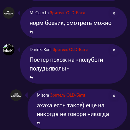
Mr.Gero1n
Зритель OLD-Батя
0
норм боевик, смотреть можно
DarinkaKom
Зритель OLD-Батя
0
Постер похож на «полубоги
полудьяволы»
Misora
Зритель OLD-Батя
0
ахаха есть такое) еще на
никогда не говори никогда