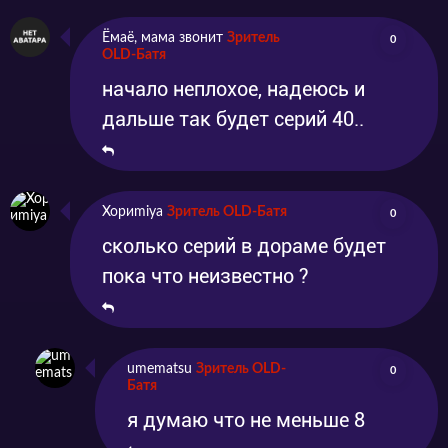
Ёмаё, мама звонит
Зритель
0
OLD-Батя
начало неплохое, надеюсь и
дальше так будет серий 40..
Хориmiya
Зритель OLD-Батя
0
сколько серий в дораме будет
пока что неизвестно ?
umematsu
Зритель OLD-
0
Батя
я думаю что не меньше 8