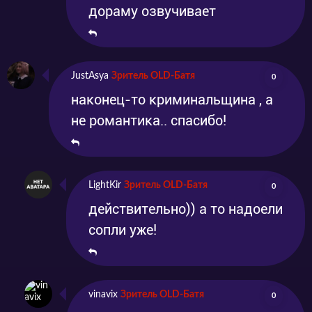
дораму озвучивает
JustAsya
Зритель OLD-Батя
0
наконец-то криминальщина , а
не романтика.. спасибо!
LightKir
Зритель OLD-Батя
0
действительно)) а то надоели
сопли уже!
vinavix
Зритель OLD-Батя
0