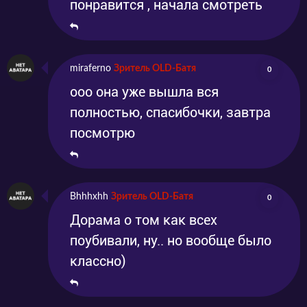
понравится , начала смотреть
miraferno
Зритель OLD-Батя
0
ооо она уже вышла вся
полностью, спасибочки, завтра
посмотрю
Bhhhxhh
Зритель OLD-Батя
0
Дорама о том как всех
поубивали, ну.. но вообще было
классно)