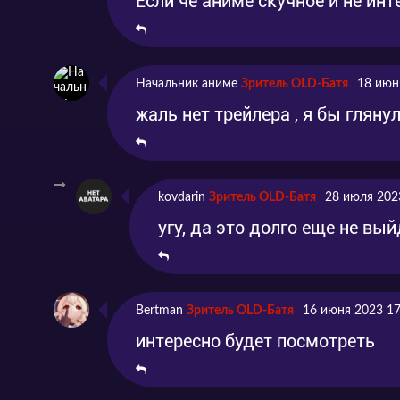
Если че аниме скучное и не инт
Начальник аниме
Зритель OLD-Батя
18 июн
жаль нет трейлера , я бы гляну
kovdarin
Зритель OLD-Батя
28 июля 202
угу, да это долго еще не вый
Bertman
Зритель OLD-Батя
16 июня 2023 17
интересно будет посмотреть