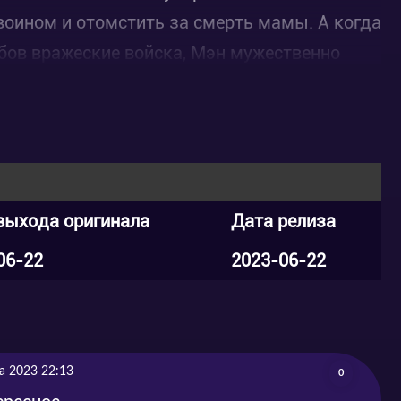
воином и отомстить за смерть мамы. А когда
убов вражеские войска, Мэн мужественно
елей.
выхода оригинала
Дата релиза
06-22
2023-06-22
а 2023 22:13
0