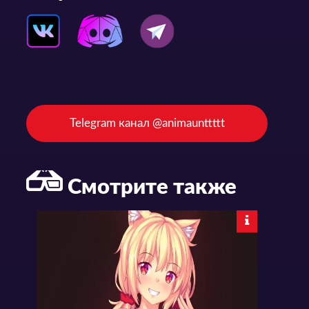
Telegram канал @animaunttttt
Смотрите также