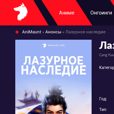
Аниме
Онгоинги
AniMaunt
»
Анонсы
» Лазурное наследие
Ла
Cang Yua
Категор
Год:
Тип: