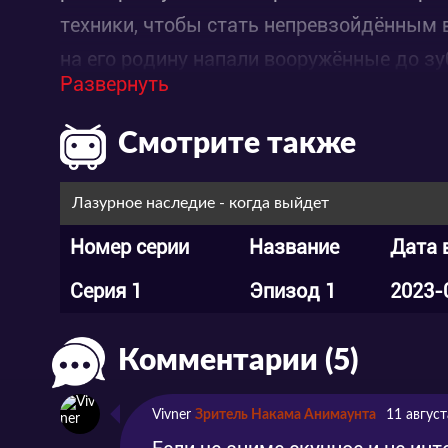
техники, чтобы стать непревзойдённым 
на его родину напали вооружённые до з
Развернуть
встал на защиту своего города и его жит
Смотрите также
Лазурное наследие - когда выйдет
Номер серии
Название
Дата 
Серия 1
Эпизод 1
2023-
Комментарии (5)
Vivner
Зритель Накама Анимаунта
11 август