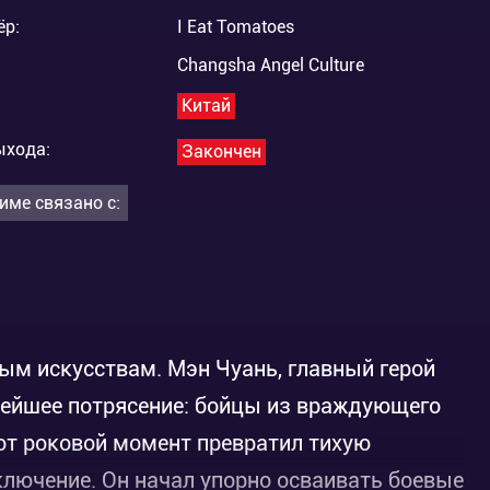
ёр:
I Eat Tomatoes
Changsha Angel Culture
Китай
ыхода:
Закончен
име связано с:
ым искусствам. Мэн Чуань, главный герой
нейшее потрясение: бойцы из враждующего
тот роковой момент превратил тихую
ключение. Он начал упорно осваивать боевые