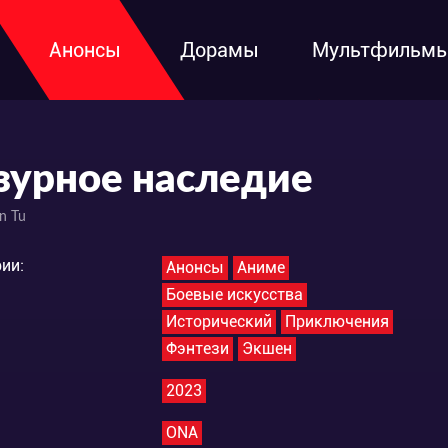
Анонсы
Дорамы
Мультфильм
зурное наследие
n Tu
ии:
Анонсы
Аниме
Боевые искусства
Исторический
Приключения
Фэнтези
Экшен
2023
ONA