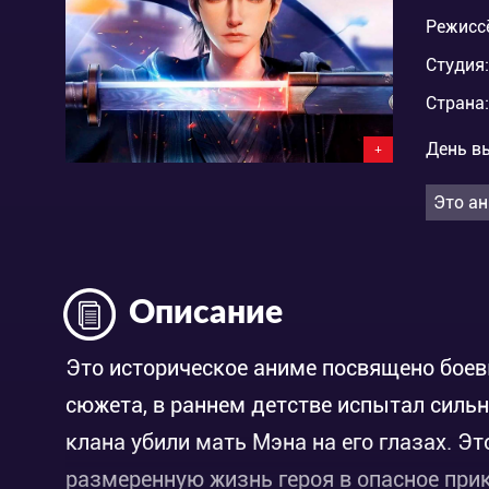
Режисс
Студия:
Страна:
День в
+
Это ан
Описание
Это историческое аниме посвящено боев
сюжета, в раннем детстве испытал силь
клана убили мать Мэна на его глазах. Э
размеренную жизнь героя в опасное при