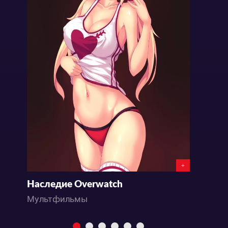
+
Наследие Overwatch
И
Мультфильмы
М