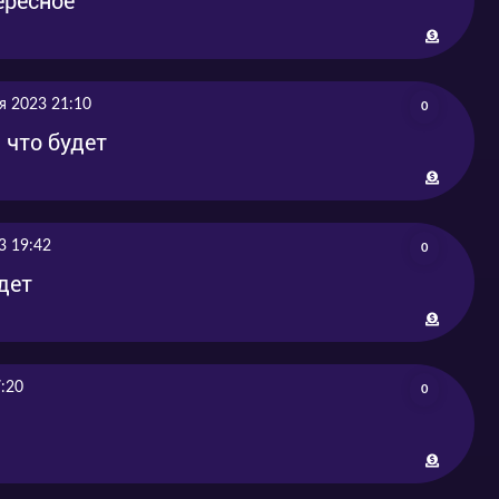
ересное
я 2023 21:10
0
л что будет
3 19:42
0
дет
:20
0