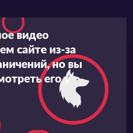
ное видео
ем сайте из-за
ничений, но вы
мотреть его у