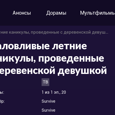
Анонсы
Дорамы
Мультфильм
ие каникулы, проведенные с деревенской девушкой
ловливые летние
никулы, проведенные
деревенской девушкой
ТВ
ы:
1 из 1 эп., 20
ёр:
Survive
Survive