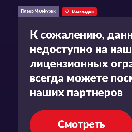
Плеер Малфурик
В закладки
К сожалению, дан
недоступно на наш
лицензионных огра
всегда можете пос
наших партнеров
Смотреть