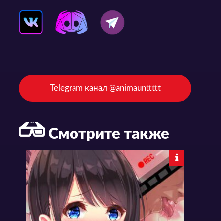
Telegram канал @animaunttttt
Смотрите также