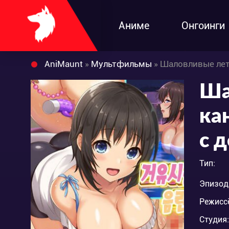
Аниме
Онгоинги
AniMaunt
»
Мультфильмы
» Шаловливые летн
Ша
ка
с 
Тип:
Эпизод
Режисс
Студия: