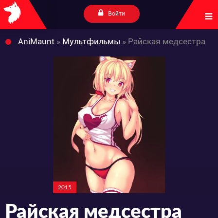
Войти
AniMaunt
»
Мультфильмы
» Райская медсестра
2015
Райская медсестра