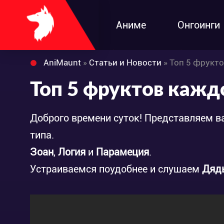
Аниме
Онгоинги
AniMaunt
»
Статьи и Новости
» Топ 5 фрукто
Топ 5 фруктов кажд
Доброго времени суток! Представляем 
типа.
Зоан
,
Логия
и
Парамеция
.
Устраиваемся поудобнее и слушаем
Дяд