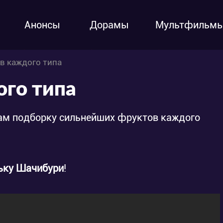
Анонсы
Дорамы
Мультфильм
в каждого типа
ого типа
вам подборку сильнейших фруктов каждого
ьку Шачибури
!