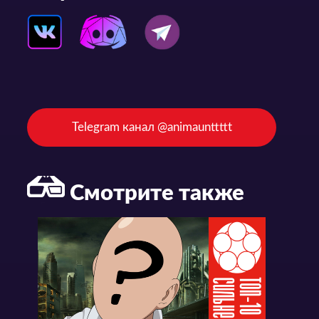
Telegram канал @animaunttttt
Смотрите также