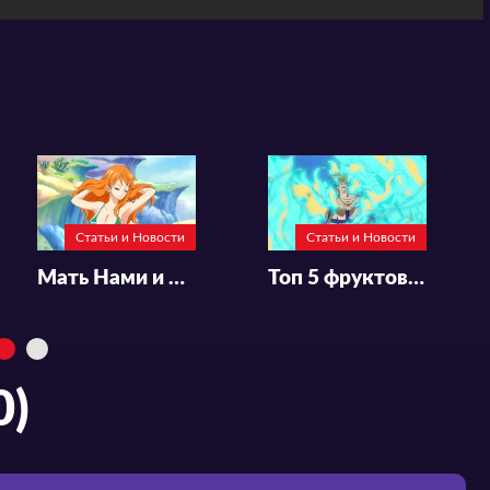
Статьи и Новости
Статьи и Новости
Мать Нами и какой фрукт она съест?
Топ 5 фруктов типа "Зоан"
0)