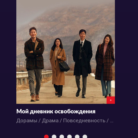
+
Мой дневник освобождения
Х
Дорамы / Драма / Повседневность / Романтика
М