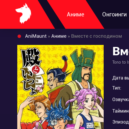
Аниме
Онгоинги
AniMaunt
»
Аниме
» Вместе с господином
Вм
Tono to I
Дата в
Тип:
Озвучк
Таймин
Эпизод