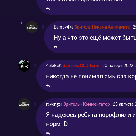
Bamby4ka
Зритель Накама Анимаунта
2
Ну а что это ещё может быт
4eloBeK
Зритель OLD-Батя
20 ноября 2022 
никогда не понимал смысла ко
revenger
Зритель - Комментатор
25 августа 
Я надеюсь ребята порофлили и
норм :D