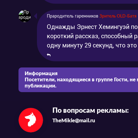
Прародитель гаремников
Зритель OLD-Батя
Однажды Эрнест Хемингуэй по
короткий рассказ, способный р
одну минуту 29 секунд, что это
Информация
Посетители, находящиеся в группе
Гости
, не
публикации.
По вопросам рекламы:
TheMikle@mail.ru