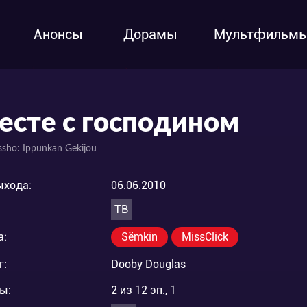
Анонсы
Дорамы
Мультфильм
есте с господином
ssho: Ippunkan Gekijou
ыхода:
06.06.2010
ТВ
а:
Sëmkin
MissClick
г:
Dooby Douglas
ы:
2 из 12 эп., 1