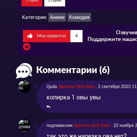
1 серия
2 серия
Категории:
Аниме
Комедия
Озвучив
Мне нравится!
4
Поддержите наших
Комментарии (6)
Quda
Зритель OLD-Батя
2 сентября 2023 11
копирка 1 овы увы
подпивасник
Зритель OLD-Батя
22 ноября 
так это же нарезка ова нет?