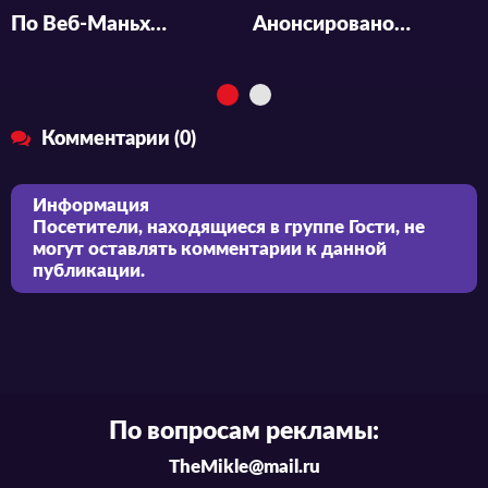
По Веб-Маньхуа Узники времени и пространства стартует аниме.
Анонсировано аниме "Yuri on ice"
Комментарии (0)
Информация
Посетители, находящиеся в группе
Гости
, не
могут оставлять комментарии к данной
публикации.
По вопросам рекламы:
TheMikle@mail.ru