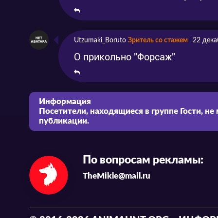
Utzumaki_Boruto
Зритель со стажем
22 дека
О прикольно "Форсаж"
Информация
Посетители, находящиеся в группе
Гости
, не
публикации.
По вопросам рекламы:
TheMikle@mail.ru