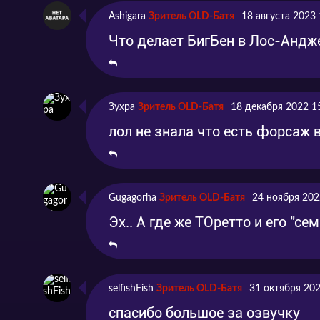
Попрощайся с Голливудом
Серия 11
Часть 1
Ashigara
Зритель OLD-Батя
18 августа 2023 
Что делает БигБен в Лос-Андж
Попрощайся с Голливудом
Серия 12
Часть 2
Зухра
Зритель OLD-Батя
18 декабря 2022 1
лол не знала что есть форсаж 
Gugagorha
Зритель OLD-Батя
24 ноября 202
Эх.. А где же ТОретто и его "се
selfishFish
Зритель OLD-Батя
31 октября 202
спасибо большое за озвучку