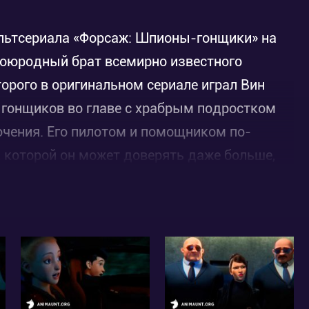
льтсериала «Форсаж: Шпионы-гонщики» на
воюродный брат всемирно известного
орого в оригинальном сериале играл Вин
х гонщиков во главе с храбрым подростком
чения. Его пилотом и помощником по-
, которой он может доверять даже больше,
ости Бенсон, всегда любящий подшучивать
ы Тони. Кроме них, ещё есть механик Циско
рл, которая любит скорость и для которой
 наняло эту команду Тони Торетто с целью,