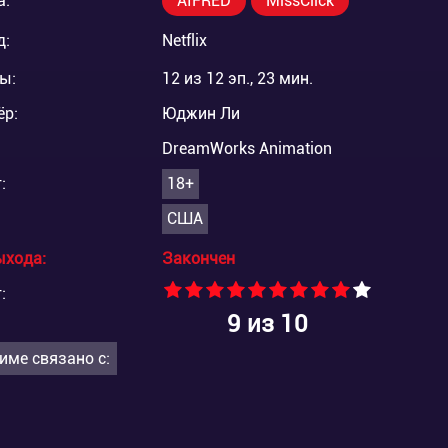
а:
AIFRED
MissClick
д:
Netflix
ы:
12 из 12 эп., 23 мин.
ёр:
Юджин Ли
DreamWorks Animation
:
18+
США
ыхода:
Закончен
:
9
из 10
име связано с: