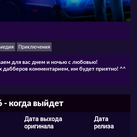
троив очередную сверхскоростную погоню по
вредить бомбу, иначе она растопит ледники,
медия
Приключения
аем для вас днем и ночью с любовью!
 дабберов комментарием, им будет приятно! ^^
 - когда выйдет
Дата выхода
Дата
оригинала
релиза