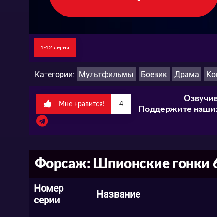
составить план, чтобы спасти друга, ус
автобану. Кроме того, им предстоит обез
и мир погрузится под воду.
1-12 серия
Категории:
Мультфильмы
Боевик
Драма
Ко
Озвучив
Мне нравится!
4
Поддержите наших
Форсаж: Шпионские гонки 6
Номер
Название
серии