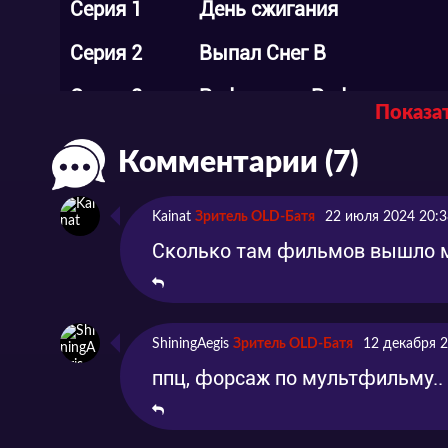
Серия 1
День сжигания
Серия 2
Выпал Снег В
Серия 3
Раф-месть Рафаэлы
Показат
Серия 4
Веселье на автобане
Комментарии (7)
Серия 5
Детонация
Kainat
Зритель OLD-Батя
22 июля 2024 20:3
Серия 6
Расплавление
Сколько там фильмов вышло мн
Серия 7
Начало Голливуда
Серия 8
Dann Hunt
ShiningAegis
Зритель OLD-Батя
12 декабря 
Серия 9
Дикая кошка
ппц, форсаж по мультфильму..
Серия 10
Нефть и вода