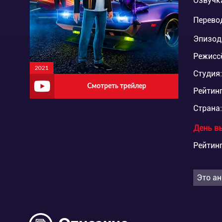
Озвучк
Перево
Эпизод
Режисс
2021
Студия:
Смотреть трейлер
Рейтинг
Страна:
День в
Рейтинг
Это ан