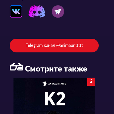
Telegram канал @animaunttttt
Смотрите также