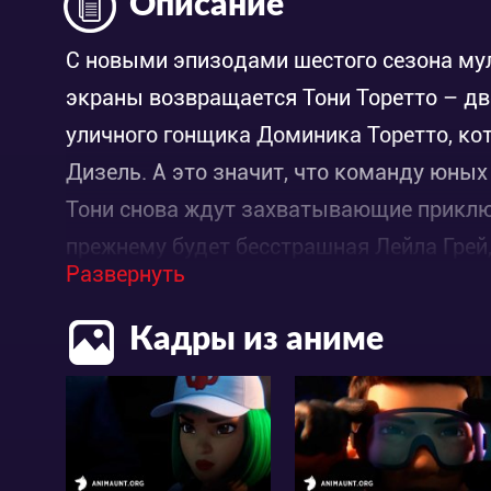
Описание
С новыми эпизодами шестого сезона му
экраны возвращается Тони Торетто – д
уличного гонщика Доминика Торетто, кот
Дизель. А это значит, что команду юны
Тони снова ждут захватывающие приклю
прежнему будет бесстрашная Лейла Грей
Развернуть
чем самому себе. Технический гений Фр
над другими, также будет частью команд
Кадры из аниме
и талантливый водитель Маргарет Эхо Пё
не существует каких-либо авторитетов.
Изначально правительственное агентство