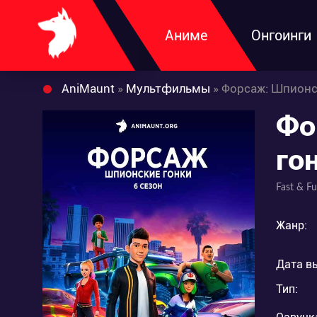
Аниме
Онгоинги
AniMaunt
»
Мультфильмы
» Форсаж: Шпионс
Фо
го
Fast & Fu
Жанр:
Дата в
Тип: