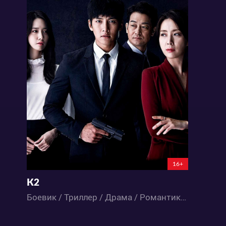
16+
К2
Боевик / Триллер / Драма / Романтика / Дорамы