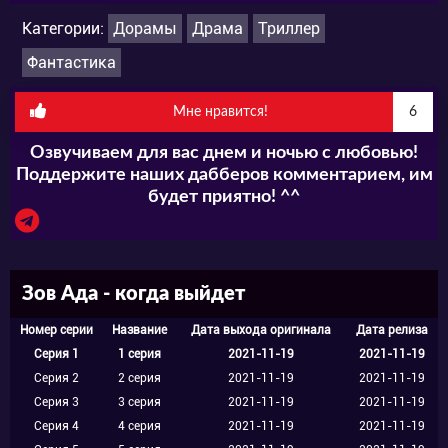
Рю Кён Су сыграет священника, который
Категории:
Дорамы
Драма
Триллер
хочет отомстить «Сэджинрихо», а Ли Ри —
Фантастика
Джин Хи Чжон, дочь детектива.
Мне нравится!
6
Озвучиваем для вас днем и ночью с любовью!
Поддержите наших дабберов комментарием, им
будет приятно! ^^
Зов Ада - когда выйдет
Номер серии
Название
Дата выхода оригинала
Дата релиза
Серия 1
1 серия
2021-11-19
2021-11-19
Серия 2
2 серия
2021-11-19
2021-11-19
Серия 3
3 серия
2021-11-19
2021-11-19
Серия 4
4 серия
2021-11-19
2021-11-19