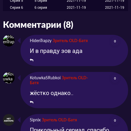
Серия 5
5 серия
2021-11-19
2021-11-19
Серия 6
6 серия
2021-11-19
2021-11-19
Комментарии (8)
HidenTrapzy
Зритель OLD-Батя
0
И в правду зов ада
KotuwkaSRubkoi
Зритель OLD-
0
Батя
жёстко однако..
Sipnix
Зритель OLD-Батя
0
Прикольный сериал, спасибо