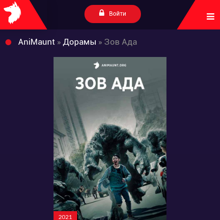
Войти
AniMaunt
»
Дорамы
» Зов Ада
2021