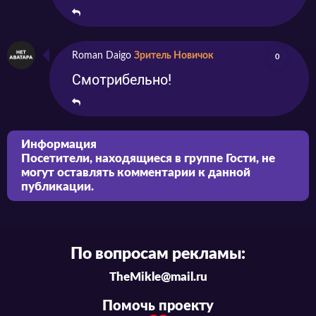
Roman Daigo
Зритель Новичок
0
Смотрибельно!
Информация
Посетители, находящиеся в группе
Гости
, не
могут оставлять комментарии к данной
публикации.
По вопросам рекламы:
TheMikle@mail.ru
Помочь проекту