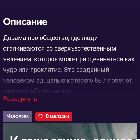
Описание
Дорама про общество, где люди
сталкиваются со сверхъестественным
явлением, которое может расцениваться как
чудо или проклятие. Это созданный
человеком ад, целью которого был побег от
ужасающей реальности.
Развернуть
Ю А Ин сыграет Чон Чжин Су, главу новой
религии «Сэджинрихо», который утверждает,
Малфурик
В закладки
что появление Жнеца смерти в аду является
божьим знамением.