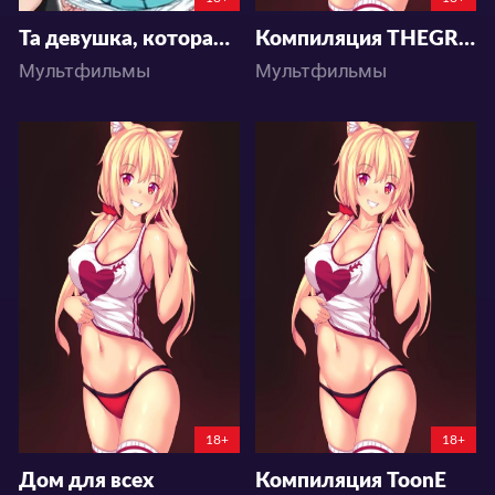
Та девушка, которая сказала, что это цветущая картина
Компиляция THEGRE8ANONAKI
Мультфильмы
Мультфильмы
3139
2055
0
0
18+
18+
Дом для всех
Компиляция ToonE