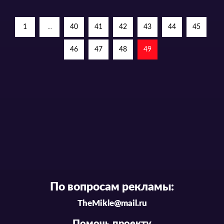
1
...
40
41
42
43
44
45
46
47
48
49
По вопросам рекламы:
TheMikle@mail.ru