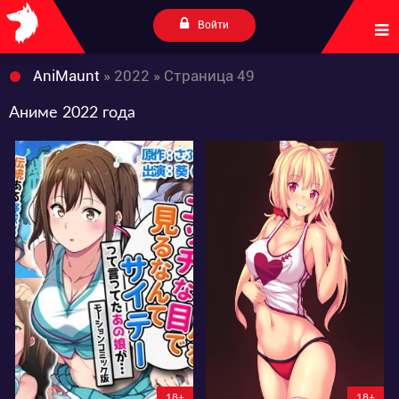
Войти
AniMaunt
» 2022 » Страница 49
Аниме 2022 года
2350
2580
0
0
18+
18+