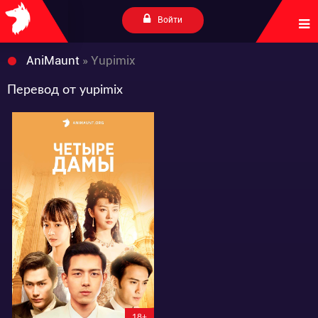
Войти
AniMaunt
» Yupimix
Перевод от yupimix
8073
43
11
18+