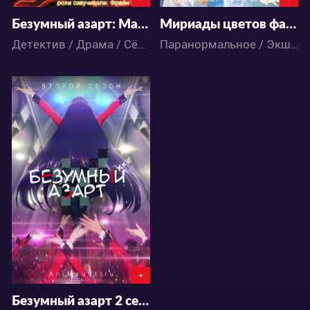
Безумный азарт: Маньяк азартных игр
Мириады цветов фантомного мира
Детектив / Драма / Сёнэн / Школа / Аниме
Паранормальное / Экшен / Комедия / Повседневность / Фэнтези / Аниме
66320
43
159
+
Безумный азарт 2 сезон: Маньяк азартных игр