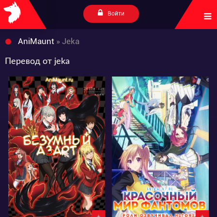
Войти
AniMaunt
» Jeka
Перевод от jeka
71275
16439
15
127
3
23
+
+