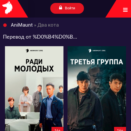
Войти
AniMaunt
» Два кота
Перевод от %D0%B4%D0%B2%D0%B0+%D0%BA%D0%BE%D1%82%D0%B0
5445
4516
10
4
21
5
16+
16+