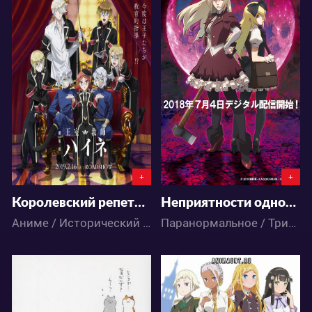
9134
20282
4
6
8
21
+
+
Королевский репетитор: Фильм
Неприятности одной девушки-зомби
Аниме / Исторический / Комедия / Повседневность
Паранормальное / Триллер / Экшен / Ужасы / Аниме