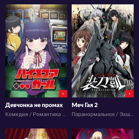
25870
31084
24
43
12
56
+
+
Девчонка не промах
Меч Гая 2
Комедия / Романтика / Сёнэн / Школа / Аниме
Паранормальное / Экшен / Драма / Сёнэн / Фэнтези / Аниме