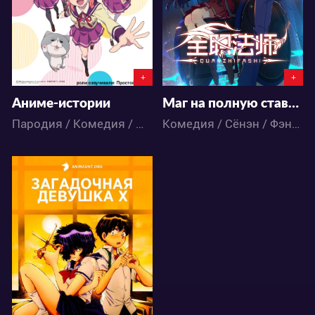
1
7
16
107
+
+
Аниме-истории
Маг на полную ставку 2 сезон
Пародия / Комедия / Школа / Аниме
Комедия / Сёнэн / Фэнтези / Школа / Аниме
23539
5
57