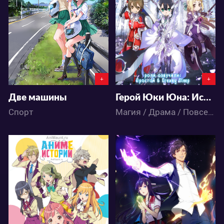
2
12
1
9
+
+
Две машины
Герой Юки Юна: История Вашио Суми
Спорт
Магия / Драма / Повседневность / Фэнтези / Аниме
11515
85229