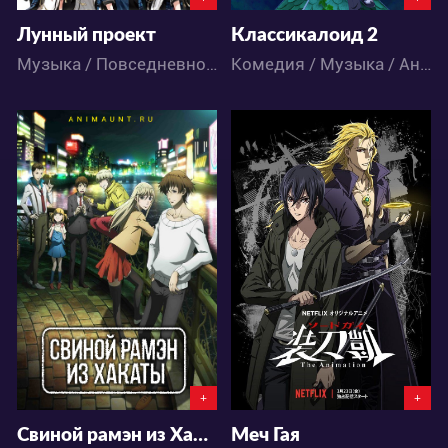
Лунный проект
Классикалоид 2
Музыка / Повседневность / Аниме
Комедия / Музыка / Аниме
32147
47159
9
88
25
155
+
+
Свиной рамэн из Хакаты
Меч Гая