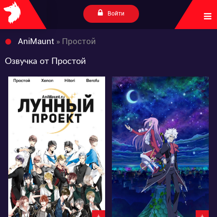
Войти
AniMaunt
» Простой
Озвучка от Простой
12383
11269
1
5
2
10
+
+