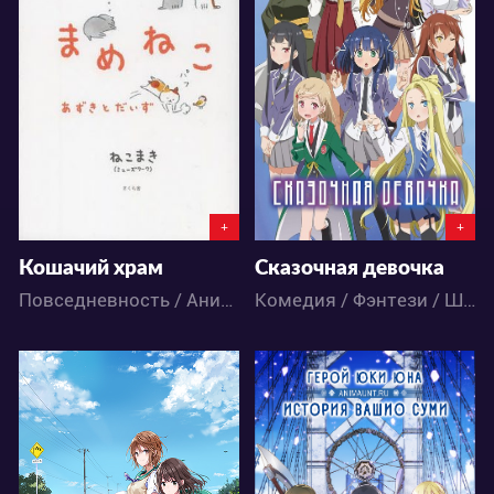
11535
27096
4
13
5
41
+
+
Кошачий храм
Сказочная девочка
Повседневность / Аниме
Комедия / Фэнтези / Школа / Этти / Аниме
12359
12382