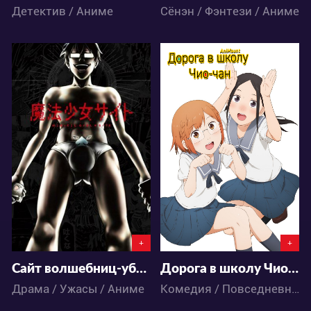
Детектив / Аниме
Сёнэн / Фэнтези / Аниме
54774
20773
33
206
13
31
+
+
Сайт волшебниц-убийц
Дорога в школу Чио-чан
Драма / Ужасы / Аниме
Комедия / Повседневность / Аниме