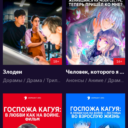
10640
11057
37
9
8
0
119:5:45:42
18+
16+
Злодеи
Человек, которого я любила, попросил меня умереть вместо моей сестры: Почему объект моей безответной любви, женившийся на моей сестре, теперь пришёл ко мне?
Дорамы / Драма / Триллер
Анонсы / Аниме / Драма / Романтика / Фэнтези