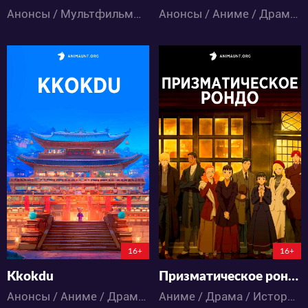
Анонсы / Мультфильмы / Драма / Романтика / Фэнтези
Анонсы / Аниме / Драма / Спорт
6739
10875
7
0
22
11
148:8:58:42
16+
16+
Kkokdu
Призматическое рондо
Анонсы / Аниме / Драма / Фэнтези
Аниме / Драма / Исторический