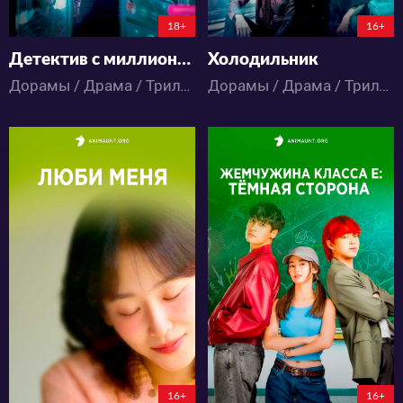
18+
16+
Детектив с миллионом подписчиков
Холодильник
Дорамы / Драма / Триллер
Дорамы / Драма / Триллер / Фантастика
16991
28928
35
9
71
41
16+
16+