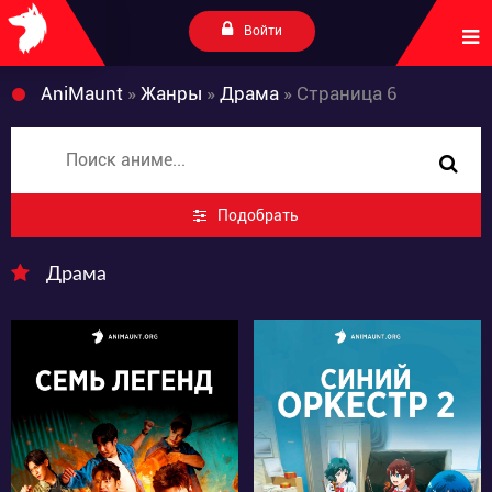
Войти
AniMaunt
»
Жанры
»
Драма
» Страница 6
Подобрать
Драма
2929
17048