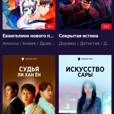
122:3:21:42
18+
16+
Евангелион нового поколения
Сокрытая истина
Анонсы / Аниме / Драма / Триллер / Фантастика
Дорамы / Детектив / Драма / Триллер
13481
2235
21
11
24
9