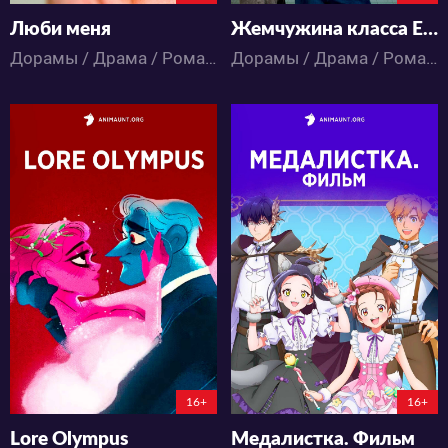
Люби меня
Жемчужина класса Е: Темная сторона
Дорамы / Драма / Романтика
Дорамы / Драма / Романтика / Школа
8581
9897
15
0
8
0
116:4:19:42
150:11:9:42
16+
16+
Lore Olympus
Медалистка. Фильм