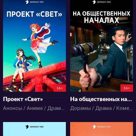
9401
19529
7
0
19
7
122:3:50:42
16+
16+
Проект «Свет»
На общественных началах
Анонсы / Аниме / Драма / Музыка / Школа
Дорамы / Драма / Комедия