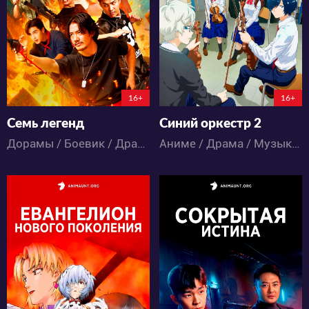
30
8
99
35
16+
16+
Семь легенд
Синий оркестр 2
Дорамы / Боевик / Драма / Комедия / Мистика
Аниме / Драма / Музыка / Школа
1090
2485
12
0
17
6