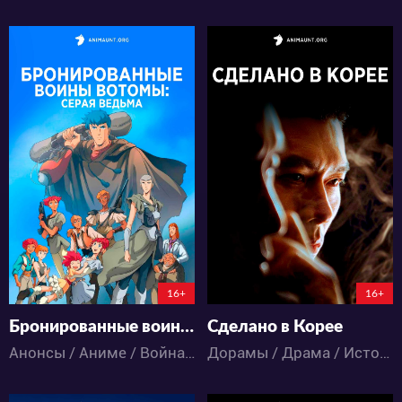
8245
13972
10
0
38
10
105:8:38:42
16+
16+
Бронированные воины Вотомы: Серая ведьма
Сделано в Корее
Анонсы / Аниме / Война / Драма / Меха / Фантастика
Дорамы / Драма / Исторический / Триллер / Экшен