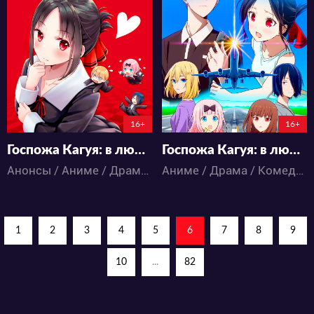
13107
12965
10
0
16
5
29:4:57:42
16+
16+
Госпожа Кагуя: в любви как на войне. Фильм
Госпожа Кагуя: в любви как на войне — Лестница во взрослую жизнь
Анонсы / Аниме / Драма / Комедия / Романтика / Школа
Аниме / Драма / Комедия / Школа
1
2
3
4
5
6
7
8
9
10
...
82