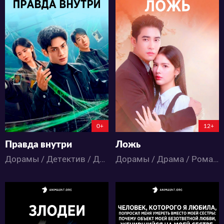
14620
23969
29
9
66
20
0+
12+
Правда внутри
Ложь
Дорамы / Детектив / Драма / Триллер
Дорамы / Драма / Романтика