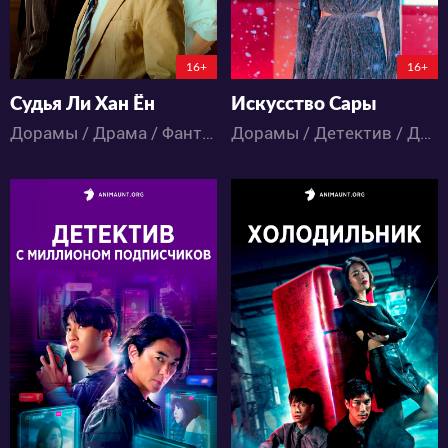
16+
16+
Судья Ли Хан Ён
Искусство Сары
Дорамы / Драма / Фантастика
Дорамы / Детектив / Драма / Триллер
2098
12737
28
6
42
10