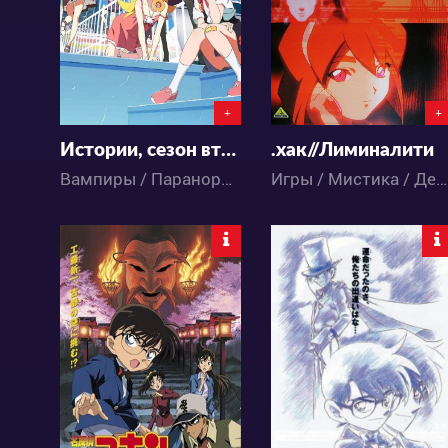
4
6
1
0
+
+
Истории, сезон второй
.хак//Лиминалити
Вампиры / Паранормальное / Детектив / Комедия / Романтика / Аниме
Игры / Мистика / Детектив / Фантастика / Аниме
7413
5359
0
2
0
4