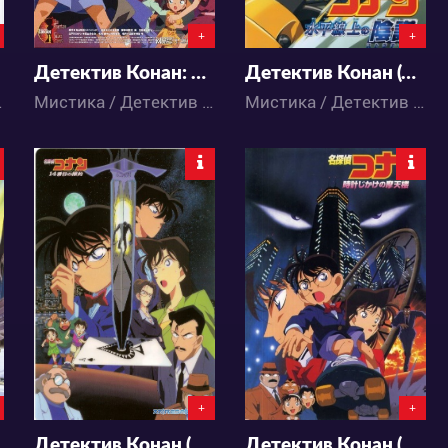
+
+
Детектив Конан: Фантом (фильм 6)
Детектив Конан (фильм 9)
нэн / Аниме
Мистика / Детектив / Комедия / Приключения / Сёнэн / Аниме
Мистика / Детектив / Комедия / Приключения / Сёнэн / Аниме
5583
5286
0
1
0
5
+
+
Детектив Конан (фильм 2)
Детектив Конан (фильм 1)