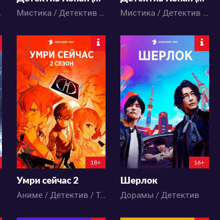
нэн / Аниме
Мистика / Детектив / Драма / Комедия / Приключения / Сёнэн / Школа / Аниме
Мистика / Детектив / Комедия / Приключения / Сёнэн / Аниме
5314
4342
16
0
3
6
18+
16+
Умри сейчас 2
Шерлок
/ Аниме
Аниме / Детектив / Триллер / Фантастика
Дорамы / Детектив