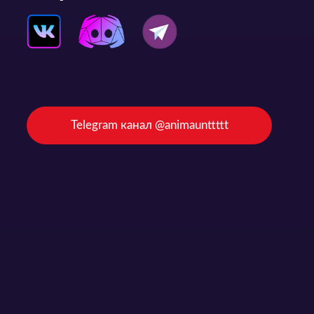
Telegram канал @animaunttttt