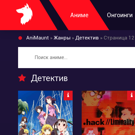
Аниме
Онгоинги
AniMaunt
»
Жанры
»
Детектив
» Страница 12
Детектив
6283
3831