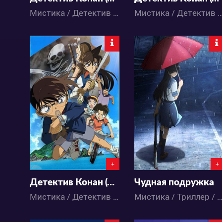
Мистика / Детектив / Комедия / Приключения / Сёнэн / Аниме
Мистика / Детектив / Комедия / Приключения / Сё
5442
13207
0
1
5
6
+
+
Детектив Конан (фильм 11)
Чудная подружка
Мистика / Детектив / Комедия / Приключения / Сёнэн / Аниме
Мистика / Триллер / Экшен / Детектив / Драма / Сёнэн / Школа 