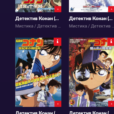
+
+
Детектив Конан (фильм 7)
Детектив Конан (фильм 8)
Мистика / Детектив / Комедия / Приключения / Сёнэн / Аниме
Мистика / Детектив / Комедия / Приключения / Сё
5598
5804
0
0
0
7
+
+
Детектив Конан (фильм 3)
Детектив Конан (фильм 4)