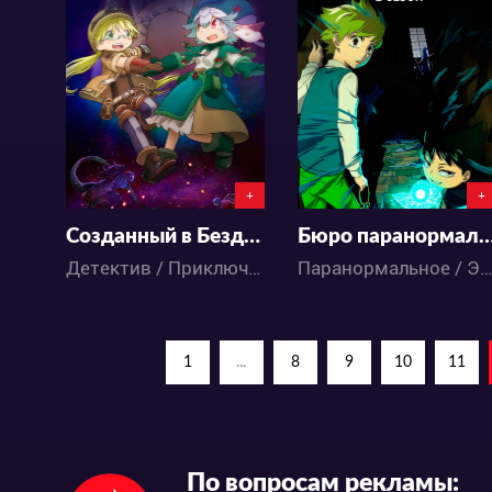
11126
34045
43
27
18
13
+
+
Созданный в Бездне: Рассвет глубокой души
Бюро паранормальных расследований Мухё
Детектив / Приключения / Фантастика / Фэнтези / Аниме
Паранормальное / Экшен / Детектив / Драма / Комедия / Сёнэн / Аниме
1
...
8
9
10
11
По вопросам рекламы: