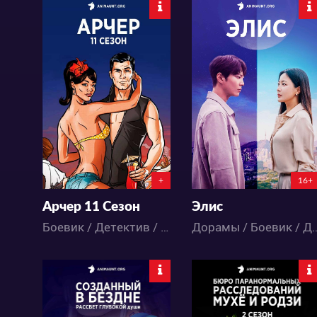
7695
3729
11
12
4
6
+
16+
Арчер 11 Сезон
Элис
Боевик / Детектив / Комедия / Аниме
Дорамы / Боевик 