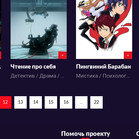
8748
4287
7
0
4
0
0:0:0
+
+
 и Родзи 2
Чтение про себя
Пингвиний Барабан
Детектив / Драма / Аниме
Мистика / Психология / Экшен / Детектив / Драма / Комедия / Повседневность / Приключения / Фэнтези / Аниме
12
13
14
15
16
...
22
Помочь проекту