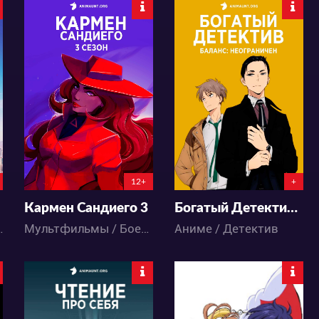
5443
36316
6
3
36
45
12+
+
Кармен Сандиего 3
Богатый Детектив: Баланс неограничен
/ Детектив
Мультфильмы / Боевик / Детектив / Приключения / Триллер
Аниме / Детектив