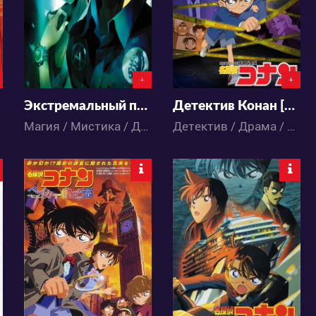
0
0
0
3
+
+
Экстремальный побег: Пролог
Детектив Конан [ТВ]
Магия / Мистика / Детектив / Аниме
Детектив / Драма / Комедия / Романтика / Сёнэн / Аниме
5664
5875
0
3
0
2