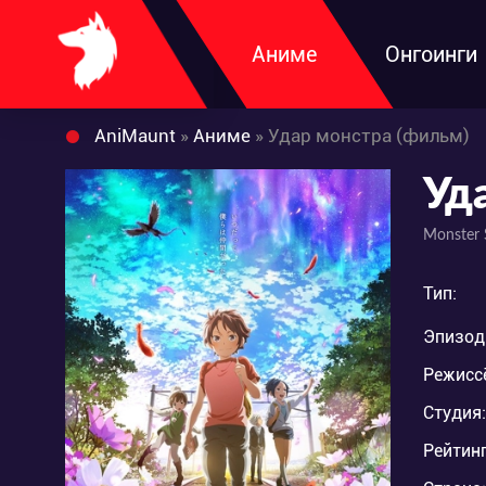
Аниме
Онгоинги
AniMaunt
»
Аниме
» Удар монстра (фильм)
Уд
Monster 
Тип:
Эпизод
Режисс
Студия:
Рейтинг