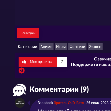
Все+серии
Категории:
Аниме
Игры
Фэнтези
Экшен
Озвучив
Мне нравится!
7
Поддержите наших
Комментарии (9)
Babadook
Зритель OLD-Батя
25 июля 2023 