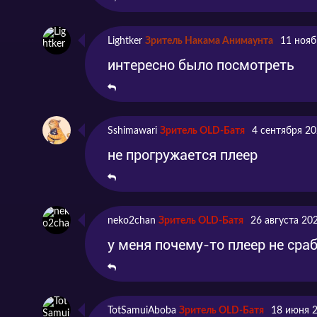
Lightker
Зритель Накама Анимаунта
11 нояб
интересно было посмотреть
Sshimawari
Зритель OLD-Батя
4 сентября 20
не прогружается плеер
neko2chan
Зритель OLD-Батя
26 августа 20
у меня почему-то плеер не сра
TotSamuiAboba
Зритель OLD-Батя
18 июня 2