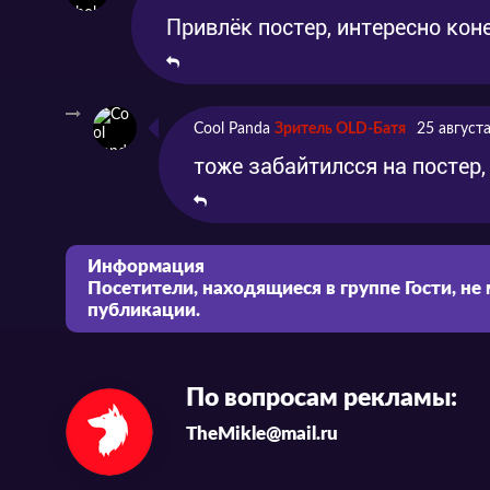
Привлёк постер, интересно кон
Cool Panda
Зритель OLD-Батя
25 август
тоже забайтилсся на постер
Информация
Посетители, находящиеся в группе
Гости
, не
публикации.
По вопросам рекламы:
TheMikle@mail.ru