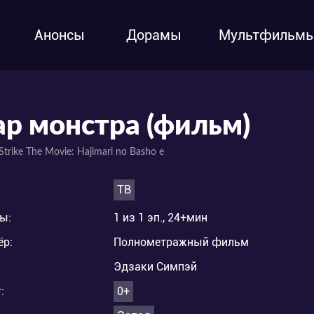
Анонсы
Дорамы
Мультфильм
ар монстра (фильм)
Strike The Movie: Hajimari no Basho e
ТВ
ы:
1 из 1 эп., 24+мин
ёр:
Полнометражный фильм
Эдзаки Симпэй
:
0+