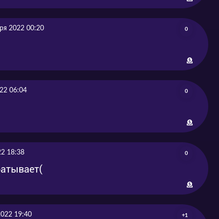
ря 2022 00:20
0
22 06:04
0
22 18:38
0
батывает(
022 19:40
+1