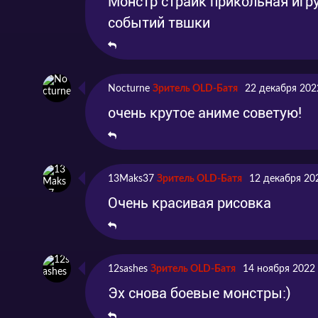
Монстр страйк прикольная игру
событий твшки
Nocturne
Зритель OLD-Батя
22 декабря 202
очень крутое аниме советую!
13Maks37
Зритель OLD-Батя
12 декабря 20
Очень красивая рисовка
12sashes
Зритель OLD-Батя
14 ноября 2022
Эх снова боевые монстры:)