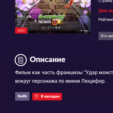
Страна:
День в
Рейтинг
2023
Это ан
Описание
Фильм как часть франшизы "Удар монст
вокруг персонажа по имени Люцифер.
Kodik
В закладки