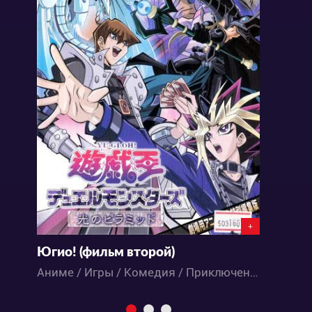
+
Югио! (фильм второй)
У
Аниме / Игры / Комедия / Приключения / Фэнтези