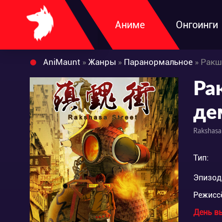
Аниме
Онгоинги
AniMaunt
»
Жанры
»
Паранормальное
» Ракш
Ра
де
Rakshasa
Тип:
Эпизод
Режисс
День в