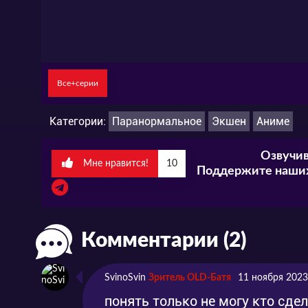
Все+серии
Категории:
Паранормальное
Экшен
Аниме
Озвучив
Мне нравится!
10
Поддержите наших
Комментарии (2)
SvinoSvin
Зритель OLD-Батя
11 ноября 2023
понять только не могу кто сде