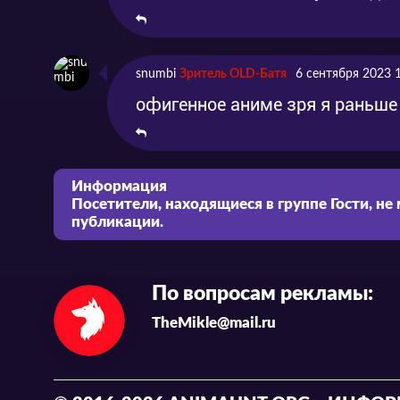
snumbi
Зритель OLD-Батя
6 сентября 2023 
офигенное аниме зря я раньше 
Информация
Посетители, находящиеся в группе
Гости
, не
публикации.
По вопросам рекламы:
TheMikle@mail.ru