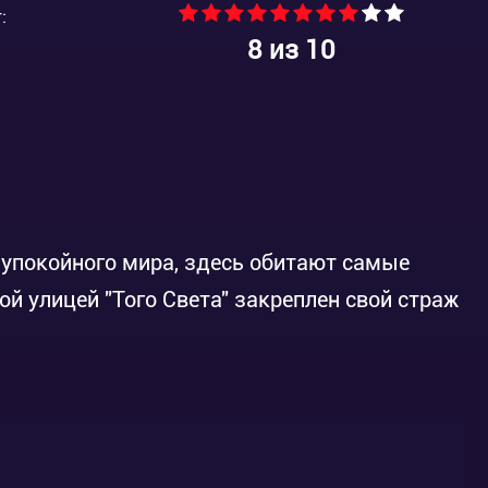
:
8
из 10
аупокойного мира, здесь обитают самые
й улицей "Того Света" закреплен свой страж