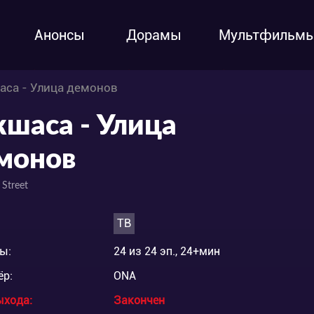
Анонсы
Дорамы
Мультфильм
аса - Улица демонов
кшаса - Улица
монов
 Street
ТВ
ы:
24 из 24 эп., 24+мин
ёр:
ONA
ыхода:
Закончен