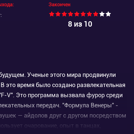
ыхода:
Закончен
:
8
из 10
будущем. Ученые этого мира продвинули
В это время было создано развлекательная
"F-V". Это программа вызвала фурор среди
лекательных передач. "Формула Венеры" -
евушек — айдолов друг с другом посредством
ользует очарование, опыт в танцах,