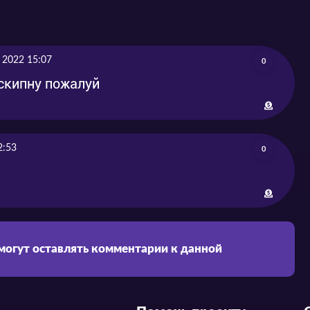
 2022 15:07
0
 скипну пожалуй
2:53
0
 могут оставлять комментарии к данной