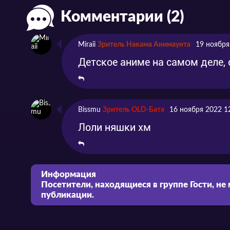
Комментарии (2)
Miraii
Зритель Накама Анимаунта
19 ноября
Детское аниме на самом деле,
Bissmu
Зритель OLD-Батя
16 ноября 2022 1
Лоли няшки хм
Информация
Посетители, находящиеся в группе
Гости
, не
публикации.