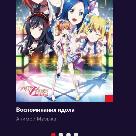
+
Воспоминания идола
Д
Аниме / Музыка
А