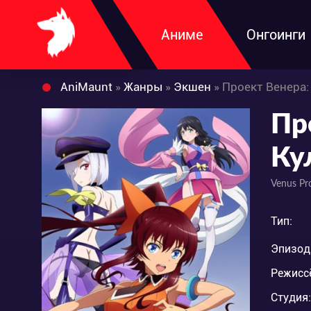
Аниме
Онгоинги
AniMaunt
»
Жанры
»
Экшен
» Проект Венера
Пр
Ку
Venus Pro
Тип:
Эпизод
Режисс
Студия: