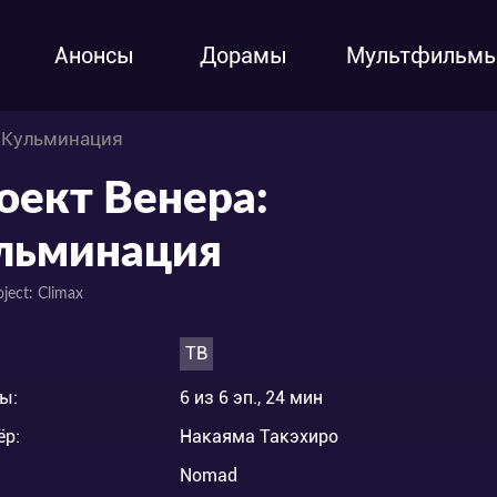
Анонсы
Дорамы
Мультфильм
: Кульминация
оект Венера:
льминация
ject: Climax
ТВ
ы:
6 из 6 эп., 24 мин
ёр:
Накаяма Такэхиро
Nomad