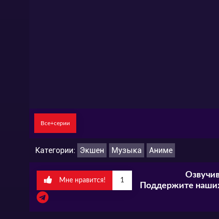
Все+серии
Категории:
Экшен
Музыка
Аниме
Озвучив
Мне нравится!
1
Поддержите наших