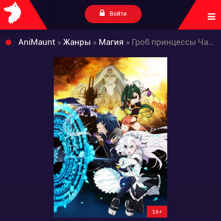
Войти
AniMaunt
»
Жанры
»
Магия
» Гроб принцессы Чайки 2: Возмездие
16+